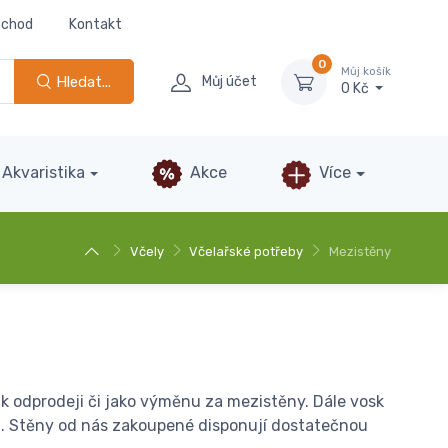
bchod
Kontakt
0
Můj košík
Hledat...
Můj účet
0 Kč
Akvaristika
Akce
Více
Včely
Včelařské potřeby
Mezistěny
 odprodeji či jako výměnu za mezistěny. Dále vosk
ru. Stěny od nás zakoupené disponují dostatečnou