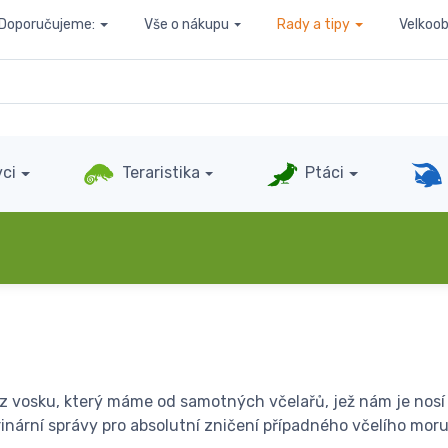
Doporučujeme:
Vše o nákupu
Rady a tipy
Velkoo
ci
Teraristika
Ptáci
u
 vosku, který máme od samotných včelařů, jež nám je nosí k
erinární správy pro absolutní zničení případného včelího mo