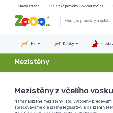
Hlavní strana
Včelařské potřeby - ivčelarství.cz
Psi
Kočky
Hlodav
Mezistěny
Mezistěny z včelího vosk
Námi nabízené mezistěny jsou vyrobeny především z
zpracováváme dle platné legislativy a nařízení vet