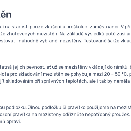
těn
mají na starosti pouze zkušení a proškolení zaměstnanci. V 
rže zhotovených mezistěn. Na základě výsledků poté zasílám
tovat i náhodně vybrané mezistěny. Testované šarže vklád
tná jejich pevnost, ať už se mezistěny vkládají do rámků, č
lota pro skladování mezistěn se pohybuje mezi 20 – 50 °C, 
t skladováním při správných teplotách, ale i tak by neměla m
dou podložku. Jinou podložku či pravítko použijeme na mezis
ložení pravítka na mezistěny odřízněte nepotřebný proužek.
mů opraví.