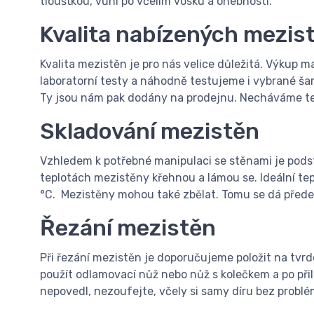
tloušťkou, vůní po včelím vosku a ohebností.
Kvalita nabízených mezis
Kvalita mezistěn je pro nás velice důležitá. Výkup 
laboratorní testy a náhodně testujeme i vybrané ša
Ty jsou nám pak dodány na prodejnu. Necháváme tes
Skladování mezistěn
Vzhledem k potřebné manipulaci se stěnami je podsta
teplotách mezistěny křehnou a lámou se. Ideální tep
°C. Mezistěny mohou také zbělat. Tomu se dá předejí
Řezání mezistěn
Při řezání mezistěn je doporučujeme položit na tvr
použít odlamovací nůž nebo nůž s kolečkem a po při
nepovedl, nezoufejte, včely si samy díru bez problé