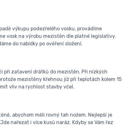
případě výkupu podezřelého vosku, provádíme
e vosk na výrobu mezistěn dle platné legislativy.
áme do nabídky po ověření složení.
i při zatavení drátků do mezistěn. Při nízkých
protože mezistěny křehnou již při teplotách kolem 15
ít vliv na rychlost stavby včel.
těně, abychom měli rovný tah nožem. Nejlepší je
 Jde nařezat i více kusů naráz. Kdyby se Vám řez