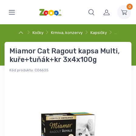
0
Kočky
Krmiva, konzervy
Kapsičky
…
Miamor Cat Ragout kapsa Multi,
kuře+tuňák+kr 3x4x100g
Kód produktu:
C06635