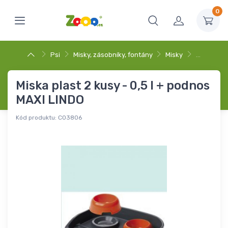
0
Psi
Misky, zásobníky, fontány
Misky
…
Miska plast 2 kusy - 0,5 l + podnos
MAXI LINDO
Kód produktu:
C03806