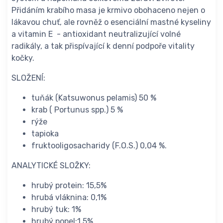
Přidáním krabího masa je krmivo obohaceno nejen o
lákavou chuť, ale rovněž o esenciální mastné kyseliny
a vitamin E - antioxidant neutralizující volné
radikály, a tak přispívající k denní podpoře vitality
kočky.
SLOŽENÍ:
tuňák (Katsuwonus pelamis) 50 %
krab ( Portunus spp.) 5 %
rýže
tapioka
fruktooligosacharidy (F.O.S.) 0,04 %.
ANALYTICKÉ SLOŽKY:
hrubý protein: 15,5%
hrubá vláknina: 0,1%
hrubý tuk: 1%
hrubý popel:1,5%