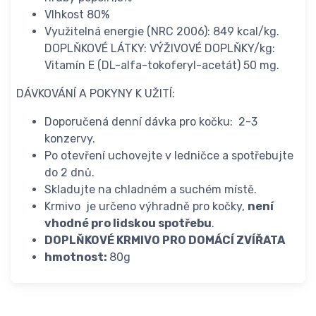
Vlhkost 80%
Využitelná energie (NRC 2006): 849 kcal/kg.
DOPLŇKOVÉ LÁTKY: VÝŽIVOVÉ DOPLŇKY/kg:
Vitamín E (DL-alfa-tokoferyl-acetát) 50 mg.
DÁVKOVÁNÍ A POKYNY K UŽITÍ:
Doporučená denní dávka pro kočku: 2-3
konzervy.
Po otevření uchovejte v ledničce a spotřebujte
do 2 dnů.
Skladujte na chladném a suchém místě.
Krmivo je určeno výhradně pro kočky,
není
vhodné pro lidskou spotřebu
.
DOPLŇKOVÉ KRMIVO PRO DOMÁCÍ ZVÍŘATA
hmotnost:
80g