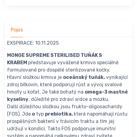
Popis
EXSPIRACE: 10.11.2025
MONGE SUPREME STERILISED TUŇÁK S
KRABEM
představuje vyvážené krmivo speciálně
formulované pro dospělé sterilizované kočky.
Hlavní složkou krmiva je
oceánský tuňák,
vynikající
zdroj bílkovin, které podporují růst a vývoj svalové
hmoty u koťat. Je také bohatý na
omega-3 mastné
kyseliny
, důležité pro zdraví srdce a mozku.
Další důležitou složkou jsou frukto-oligosacharidy
(FOS). Jde
o
typ
prebiotika,
která napomáhají růstu
prospěšných bakterií v trávicím traktu a tím jej
udržují v kondici. Takto FOS podporuje imunitní
systém a napomáhá celkovému zdraví zvířete.