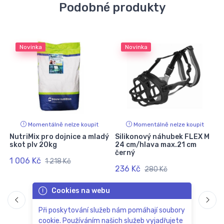
Podobné produkty
Novinka
Novinka
Momentálně nelze koupit
Momentálně nelze koupit
NutriMix pro dojnice a mladý
Silikonový náhubek FLEX M
skot plv 20kg
24 cm/hlava max.21 cm
černý
1 006 Kč
1 218 Kč
236 Kč
280 Kč
Cookies na webu
Při poskytování služeb nám pomáhají soubory
cookie. Používáním našich služeb vyjadřujete