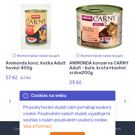
Momentálně nelze koupit
Momentálně nelze koupit
Animonda konz. kočka Adult
ANIMONDA konzerva CARNY
hovězí 400g
Adult - kuře, krůta+kachní
srdce200g
57 Kč
67 Kč
25 Kč
Cookies na webu
Při poskytování služeb nám pomáhají soubory
cookie. Používáním našich služeb vyjadřujete
souhlas s naším používáním souborů cookie.
Více informací
Copyright © 2018-2024
ZoOo.cz®
Všechna práva vyhrazena.