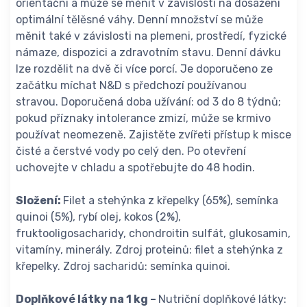
orientační a může se měnit v závislosti na dosažení
optimální tělěsné váhy. Denní množství se může
měnit také v závislosti na plemeni, prostředí, fyzické
námaze, dispozici a zdravotním stavu. Denní dávku
lze rozdělit na dvě či více porcí. Je doporučeno ze
začátku míchat N&D s předchozí používanou
stravou. Doporučená doba užívání: od 3 do 8 týdnů;
pokud příznaky intolerance zmizí, může se krmivo
používat neomezeně. Zajistěte zvířeti přístup k misce
čisté a čerstvé vody po celý den. Po otevření
uchovejte v chladu a spotřebujte do 48 hodin.
Složení:
Filet a stehýnka z křepelky (65%), semínka
quinoi (5%), rybí olej, kokos (2%),
fruktooligosacharidy, chondroitin sulfát, glukosamin,
vitamíny, minerály. Zdroj proteinů: filet a stehýnka z
křepelky. Zdroj sacharidů: semínka quinoi.
Doplňkové látky na 1 kg –
Nutriční doplňkové látky: