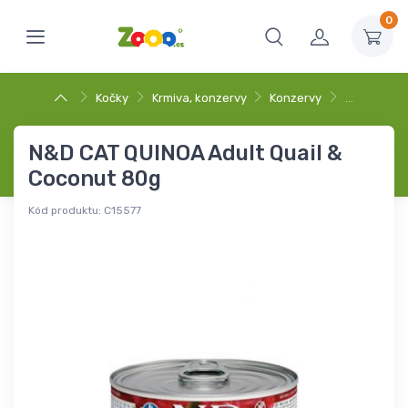
0
Kočky
Krmiva, konzervy
Konzervy
…
N&D CAT QUINOA Adult Quail &
Coconut 80g
Kód produktu:
C15577