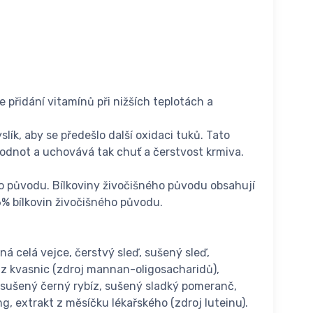
 přidání vitamínů při nižších teplotách a
ík, aby se předešlo další oxidaci tuků. Tato
odnot a uchovává tak chuť a čerstvost krmiva.
ého původu. Bílkoviny živočišného původu obsahují
6% bílkovin živočišného původu.
á celá vejce, čerstvý sleď, sušený sleď,
t z kvasnic (zdroj mannan-oligosacharidů),
, sušený černý rybíz, sušený sladký pomeranč,
g, extrakt z měsíčku lékařského (zdroj luteinu).