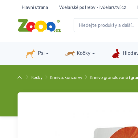
Hlavní strana
Včelařské potřeby - ivčelarství.cz
Psi
Kočky
Hlodav
Kočky
Krmiva, konzervy
Krmivo granulované (gra