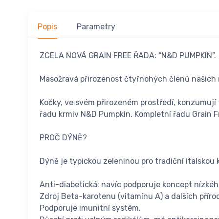
Popis
Parametry
ZCELA NOVÁ GRAIN FREE ŘADA: “N&D PUMPKIN”.
Masožravá přirozenost čtyřnohých členů našich r
Kočky, ve svém přirozeném prostředí, konzumují t
řadu krmiv N&D Pumpkin. Kompletní řadu Grain Fr
PROČ DÝNĚ?
Dýně je typickou zeleninou pro tradiční italskou
Anti-diabetická: navíc podporuje koncept nízké
Zdroj Beta-karotenu (vitamínu A) a dalších příro
Podporuje imunitní systém.