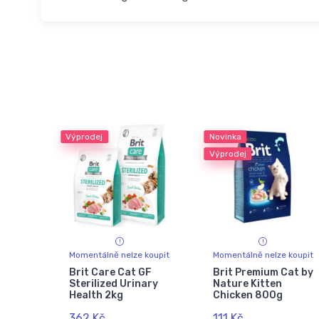
Výprodej
Novinka
Výprodej
Momentálně nelze koupit
Momentálně nelze koupit
Brit Care Cat GF
Brit Premium Cat by
Sterilized Urinary
Nature Kitten
Health 2kg
Chicken 800g
362 Kč
111 Kč