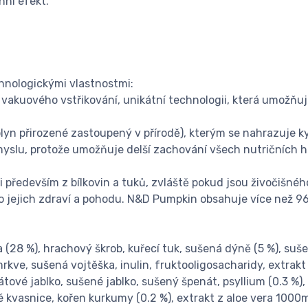
nní efekt.
hnologickými vlastnostmi:
vakuového vstřikování, unikátní technologii, která umožňuje
yn přirozené zastoupený v přírodě), kterým se nahrazuje kysl
myslu, protože umožňuje delší zachování všech nutričních h
ii především z bílkovin a tuků, zvláště pokud jsou živočišn
ro jejich zdraví a pohodu. N&D Pumpkin obsahuje více než 9
28 %), hrachový škrob, kuřecí tuk, sušená dýně (5 %), sušen
mrkve, sušená vojtěška, inulin, fruktooligosacharidy, extrak
ové jablko, sušené jablko, sušený špenát, psyllium (0.3 %)
 kvasnice, kořen kurkumy (0.2 %), extrakt z aloe vera 1000m