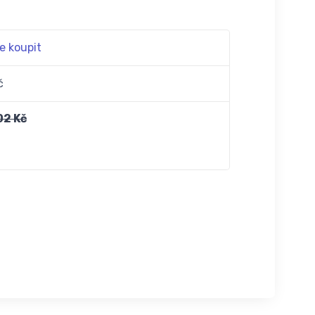
e koupit
č
02 Kč