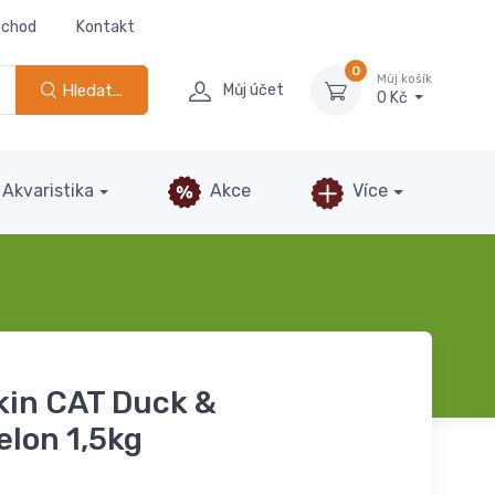
bchod
Kontakt
0
Můj košík
Hledat...
Můj účet
0 Kč
Akvaristika
Akce
Více
in CAT Duck &
lon 1,5kg