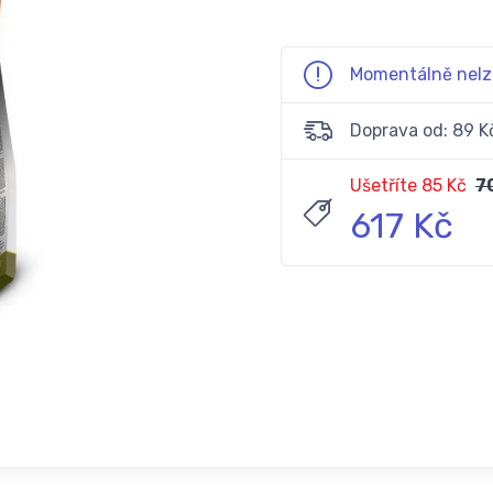
Momentálně nelz
Doprava od: 89 K
Ušetříte 85 Kč
7
617 Kč