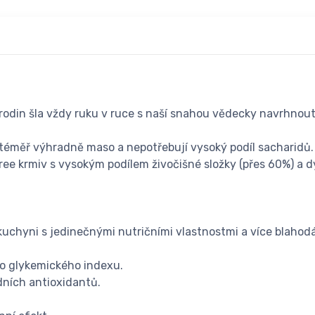
odin šla vždy ruku v ruce s naší snahou vědecky navrhnout 
éměř výhradně maso a nepotřebují vysoký podíl sacharidů. Na
ee krmiv s vysokým podílem živočišné složky (přes 60%) a d
 kuchyni s jedinečnými nutričními vlastnostmi a více blahod
ho glykemického indexu.
dních antioxidantů.