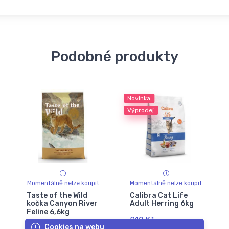
Podobné produkty
Novinka
Výprodej
Momentálně nelze koupit
Momentálně nelze koupit
Taste of the Wild
Calibra Cat Life
kočka Canyon River
Adult Herring 6kg
Feline 6,6kg
812 Kč
Cookies na webu
1 019 Kč
1 090 Kč