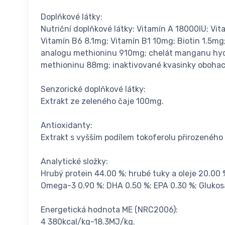
Doplňkové látky:
Nutriční doplňkové látky: Vitamín A 18000IU; V
Vitamín B6 8.1mg; Vitamín B1 10mg; Biotin 1.5mg;
analogu methioninu 910mg; chelát manganu hyd
methioninu 88mg; inaktivované kvasinky oboha
Senzorické doplňkové látky:
Extrakt ze zeleného čaje 100mg.
Antioxidanty:
Extrakt s vyšším podílem tokoferolu přirozeného
Analytické složky:
Hrubý protein 44.00 %; hrubé tuky a oleje 20.00 %
Omega-3 0.90 %; DHA 0.50 %; EPA 0.30 %; Gluk
Energetická hodnota ME (NRC2006):
4 380kcal/kg-18.3MJ/kg.