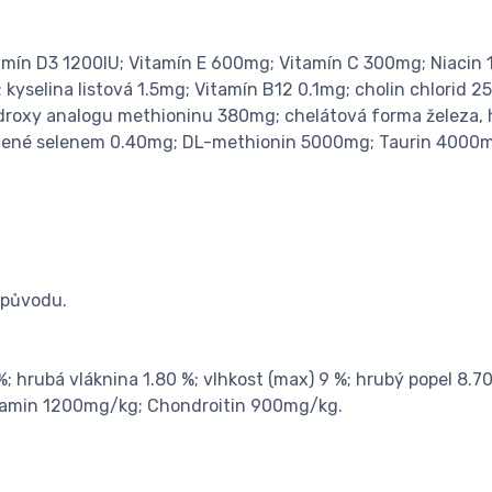
itamín D3 1200IU; Vitamín E 600mg; Vitamín C 300mg; Niaci
 kyselina listová 1.5mg; Vitamín B12 0.1mg; cholin chlorid
roxy analogu methioninu 380mg; chelátová forma železa, 
cené selenem 0.40mg; DL-methionin 5000mg; Taurin 4000
 původu.
; hrubá vláknina 1.80 %; vlhkost (max) 9 %; hrubý popel 8.70
osamin 1200mg/kg; Chondroitin 900mg/kg.