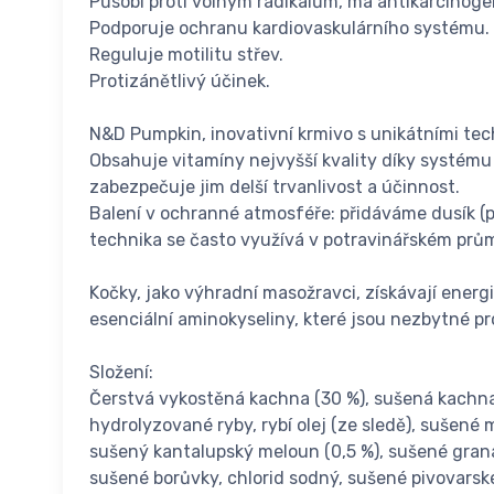
Působí proti volným radikálům, má antikarcinoge
Podporuje ochranu kardiovaskulárního systému.
Reguluje motilitu střev.
Protizánětlivý účinek.
N&D Pumpkin, inovativní krmivo s unikátními tec
Obsahuje vitamíny nejvyšší kvality díky systému 
zabezpečuje jim delší trvanlivost a účinnost.
Balení v ochranné atmosféře: přidáváme dusík (pl
technika se často využívá v potravinářském prů
Kočky, jako výhradní masožravci, získávají energ
esenciální aminokyseliny, které jsou nezbytné p
Složení:
Čerstvá vykostěná kachna (30 %), sušená kachna (
hydrolyzované ryby, rybí olej (ze sledě), sušené 
sušený kantalupský meloun (0,5 %), sušené granát
sušené borůvky, chlorid sodný, sušené pivovarské