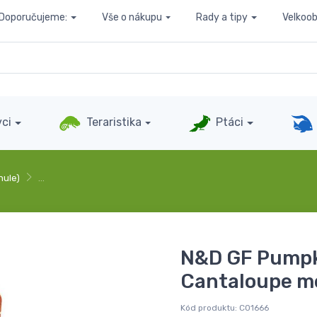
Doporučujeme:
Vše o nákupu
Rady a tipy
Velkoo
ci
Teraristika
Ptáci
nule)
…
N&D GF Pumpk
Cantaloupe me
Kód produktu:
C01666