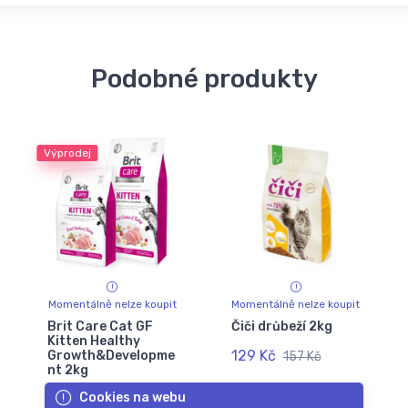
Podobné produkty
Výprodej
Momentálně nelze koupit
Momentálně nelze koupit
Brit Care Cat GF
Čiči drůbeží 2kg
Kitten Healthy
129 Kč
Growth&Developme
157 Kč
nt 2kg
Cookies na webu
362 Kč