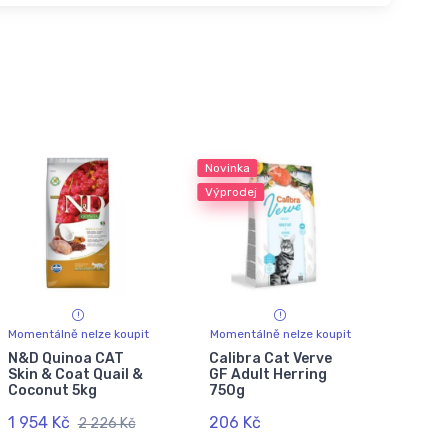
Novinka
Výprodej
Momentálně nelze koupit
Momentálně nelze koupit
N&D Quinoa CAT
Calibra Cat Verve
Skin & Coat Quail &
GF Adult Herring
Coconut 5kg
750g
1 954 Kč
206 Kč
2 226 Kč