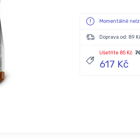
Momentálně nelz
Doprava od: 89 K
Ušetříte 85 Kč
7
617 Kč