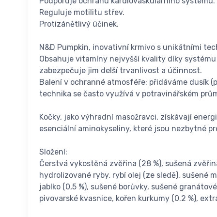
Podporuje ochranu kardiovaskulárního systému.
Reguluje motilitu střev.
Protizánětlivý účinek.
N&D Pumpkin, inovativní krmivo s unikátními tec
Obsahuje vitamíny nejvyšší kvality díky systému 
zabezpečuje jim delší trvanlivost a účinnost.
Balení v ochranné atmosféře: přidáváme dusík (pl
technika se často využívá v potravinářském prů
Kočky, jako výhradní masožravci, získávají energ
esenciální aminokyseliny, které jsou nezbytné p
Složení:
Čerstvá vykostěná zvěřina (28 %), sušená zvěřina
hydrolizované ryby, rybí olej (ze sledě), sušené 
jablko (0,5 %), sušené borůvky, sušené granátové
pivovarské kvasnice, kořen kurkumy (0.2 %), extr