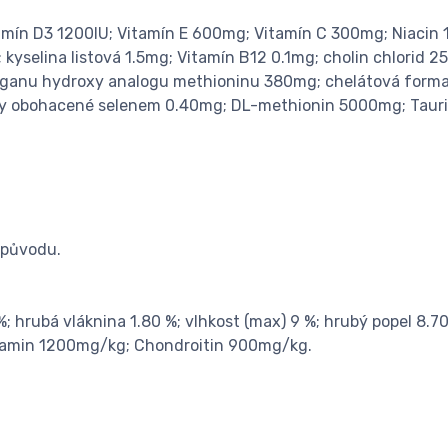
itamín D3 1200IU; Vitamín E 600mg; Vitamín C 300mg; Niaci
 kyselina listová 1.5mg; Vitamín B12 0.1mg; cholin chlorid 
ganu hydroxy analogu methioninu 380mg; chelátová forma 
ky obohacené selenem 0.40mg; DL-methionin 5000mg; Taur
 původu.
; hrubá vláknina 1.80 %; vlhkost (max) 9 %; hrubý popel 8.7
osamin 1200mg/kg; Chondroitin 900mg/kg.