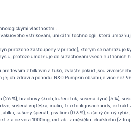
hnologickými vlastnostmi:
vakuového vstřikování, unikátní technologii, která umožňuje
yn přirozené zastoupený v přírodě), kterým se nahrazuje kysl
myslu, protože umožňuje delší zachování všech nutričních h
ii především z bílkovin a tuků, zvláště pokud jsou živočišn
ro jejich zdraví a pohodu. N&D Pumpkin obsahuje více než 9
 (26 %), hrachový škrob, kuřecí tuk, sušená dýně (5 %), suše
mrkve, sušená vojtěška, inulin, fruktooligosacharidy, extra
 jablko, sušený špenát, psyllium (0.3 %), sušený černý rybí
akt z aloe vera 1000mg, extrakt z měsíčku lékařského (zdroj 