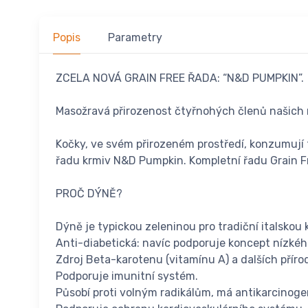
Popis
Parametry
ZCELA NOVÁ GRAIN FREE ŘADA: “N&D PUMPKIN”.
Masožravá přirozenost čtyřnohých členů našich r
Kočky, ve svém přirozeném prostředí, konzumují t
řadu krmiv N&D Pumpkin. Kompletní řadu Grain Fr
PROČ DÝNĚ?
Dýně je typickou zeleninou pro tradiční italskou
Anti-diabetická: navíc podporuje koncept nízké
Zdroj Beta-karotenu (vitamínu A) a dalších příro
Podporuje imunitní systém.
Působí proti volným radikálům, má antikarcinoge