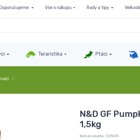
Doporučujeme:
Vše o nákupu
Rady a tipy
Velkoo
ci
Teraristika
Ptáci
nule)
…
N&D GF Pumpk
1,5kg
Kód produktu:
C01670