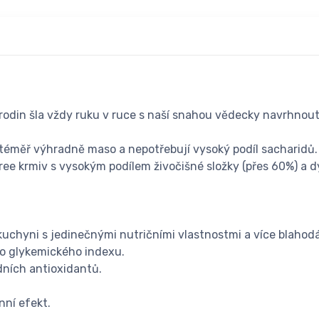
odin šla vždy ruku v ruce s naší snahou vědecky navrhnout 
éměř výhradně maso a nepotřebují vysoký podíl sacharidů. Na
ee krmiv s vysokým podílem živočišné složky (přes 60%) a d
 kuchyni s jedinečnými nutričními vlastnostmi a více blahod
ho glykemického indexu.
dních antioxidantů.
nní efekt.