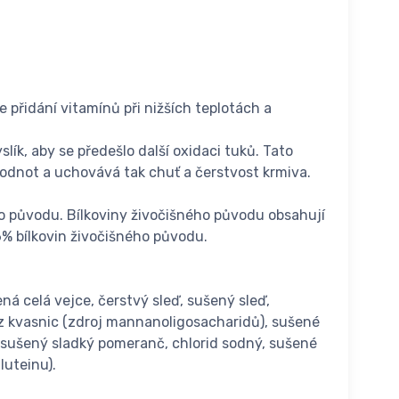
 přidání vitamínů při nižších teplotách a
ík, aby se předešlo další oxidaci tuků. Tato
odnot a uchovává tak chuť a čerstvost krmiva.
ého původu. Bílkoviny živočišného původu obsahují
6% bílkovin živočišného původu.
ná celá vejce, čerstvý sleď, sušený sleď,
kt z kvasnic (zdroj mannanoligosacharidů), sušené
z, sušený sladký pomeranč, chlorid sodný, sušené
luteinu).