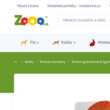
Hlavní strana
Včelařské potřeby - ivčelarství.cz
Psi
Kočky
Hlodav
Kočky
Krmiva, konzervy
Krmivo granulované (gra