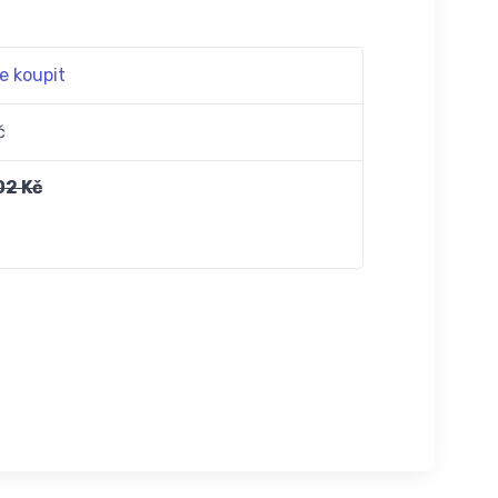
e koupit
č
02 Kč