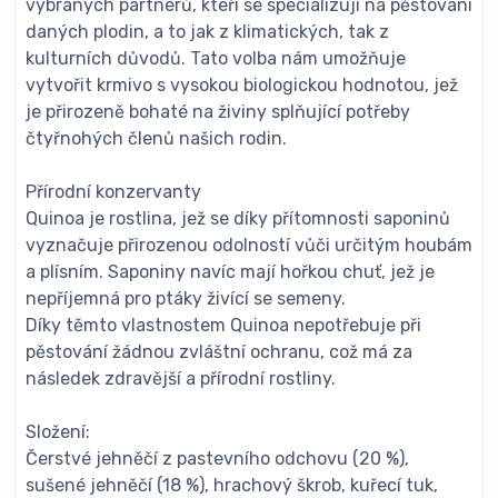
vybraných partnerů, kteří se specializují na pěstování
daných plodin, a to jak z klimatických, tak z
kulturních důvodů. Tato volba nám umožňuje
vytvořit krmivo s vysokou biologickou hodnotou, jež
je přirozeně bohaté na živiny splňující potřeby
čtyřnohých členů našich rodin.
Přírodní konzervanty
Quinoa je rostlina, jež se díky přítomnosti saponinů
vyznačuje přirozenou odolností vůči určitým houbám
a plísním. Saponiny navíc mají hořkou chuť, jež je
nepříjemná pro ptáky živící se semeny.
Díky těmto vlastnostem Quinoa nepotřebuje při
pěstování žádnou zvláštní ochranu, což má za
následek zdravější a přírodní rostliny.
Složení:
Čerstvé jehněčí z pastevního odchovu (20 %),
sušené jehněčí (18 %), hrachový škrob, kuřecí tuk,