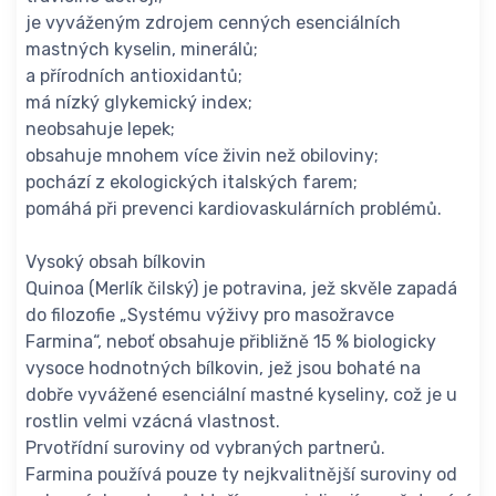
je vyváženým zdrojem cenných esenciálních
mastných kyselin, minerálů;
a přírodních antioxidantů;
má nízký glykemický index;
neobsahuje lepek;
obsahuje mnohem více živin než obiloviny;
pochází z ekologických italských farem;
pomáhá při prevenci kardiovaskulárních problémů.
Vysoký obsah bílkovin
Quinoa (Merlík čilský) je potravina, jež skvěle zapadá
do filozofie „Systému výživy pro masožravce
Farmina“, neboť obsahuje přibližně 15 % biologicky
vysoce hodnotných bílkovin, jež jsou bohaté na
dobře vyvážené esenciální mastné kyseliny, což je u
rostlin velmi vzácná vlastnost.
Prvotřídní suroviny od vybraných partnerů.
Farmina používá pouze ty nejkvalitnější suroviny od