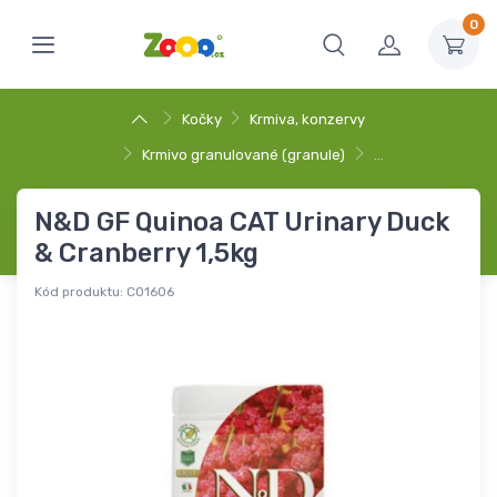
0
Kočky
Krmiva, konzervy
Krmivo granulované (granule)
…
N&D GF Quinoa CAT Urinary Duck
& Cranberry 1,5kg
Kód produktu:
C01606