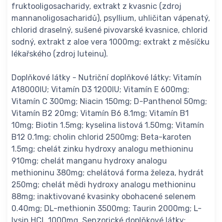
fruktooligosacharidy, extrakt z kvasnic (zdroj
mannanoligosacharidů), psyllium, uhličitan vápenatý,
chlorid draselný, sušené pivovarské kvasnice, chlorid
sodný, extrakt z aloe vera 1000mg; extrakt z měsíčku
lékařského (zdroj luteinu).
Doplňkové látky - Nutriční doplňkové látky: Vitamín
A18000IU; Vitamín D3 1200IU; Vitamín E 600mg;
Vitamín C 300mg; Niacin 150mg; D-Panthenol 50mg;
Vitamín B2 20mg; Vitamín B6 8.1mg; Vitamín B1
10mg; Biotin 1.5mg; kyselina listová 1.50mg; Vitamín
B12 0.1mg; cholin chlorid 2500mg; Beta-karoten
1.5mg; chelát zinku hydroxy analogu methioninu
910mg; chelát manganu hydroxy analogu
methioninu 380mg; chelátová forma železa, hydrát
250mg; chelát mědi hydroxy analogu methioninu
88mg; inaktivované kvasinky obohacené selenem
0.40mg; DL-methionin 3500mg; Taurin 2000mg; L-
lysin HCL 1000mg, Senzorické doplňkové látky: