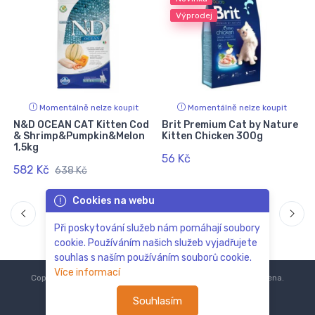
Výprodej
Momentálně nelze koupit
Momentálně nelze koupit
N&D OCEAN CAT Kitten Cod
Brit Premium Cat by Nature
& Shrimp&Pumpkin&Melon
Kitten Chicken 300g
1,5kg
56 Kč
582 Kč
638 Kč
Cookies na webu
Při poskytování služeb nám pomáhají soubory
cookie. Používáním našich služeb vyjadřujete
souhlas s naším používáním souborů cookie.
Více informací
Copyright © 2018-2024
ZoOo.cz®
Všechna práva vyhrazena.
Souhlasím