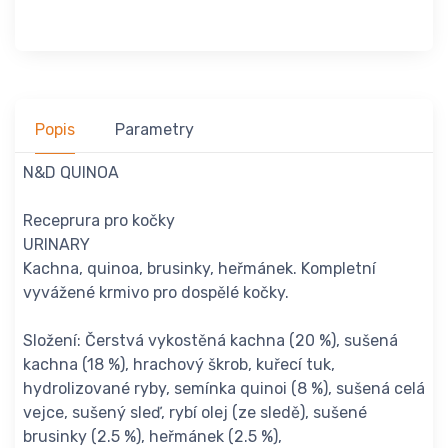
Popis
Parametry
N&D QUINOA
Receprura pro kočky
URINARY
Kachna, quinoa, brusinky, heřmánek. Kompletní
vyvážené krmivo pro dospělé kočky.
Složení: Čerstvá vykostěná kachna (20 %), sušená
kachna (18 %), hrachový škrob, kuřecí tuk,
hydrolizované ryby, semínka quinoi (8 %), sušená celá
vejce, sušený sleď, rybí olej (ze sledě), sušené
brusinky (2.5 %), heřmánek (2.5 %),