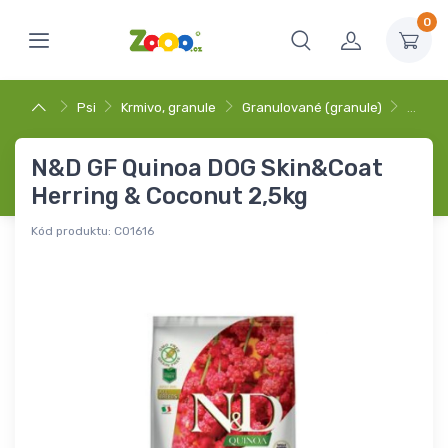
0
Psi
Krmivo, granule
Granulované (granule)
…
N&D GF Quinoa DOG Skin&Coat
Herring & Coconut 2,5kg
Kód produktu:
C01616