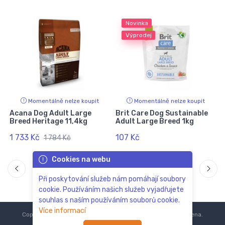
Novinka
Výprodej
Momentálně nelze koupit
Momentálně nelze koupit
Acana Dog Adult Large
Brit Care Dog Sustainable
Breed Heritage 11,4kg
Adult Large Breed 1kg
1 733 Kč
107 Kč
1 784 Kč
Cookies na webu
Při poskytování služeb nám pomáhají soubory
cookie. Používáním našich služeb vyjadřujete
souhlas s naším používáním souborů cookie.
Více informací
Copyright © 2018-2024
ZoOo.cz®
Všechna práva vyhrazena.