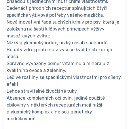
přísadou s jedinečnými nutričními vlastnostmi.
Jedenáct přírodních receptur splňujících čtyři
specifické výživové potřeby vašeho mazlíčka.
Nová inovativní řada suchých krmiv pro psy, která je
založena na šesti klíčových principech výživy
masožravých zvířat:
Nízký glykemický index, nízký obsah sacharidů.
Bohatý zdroj proteinů z vysoce kvalitních zdrojů
masa.
Správně vyvážený poměr vitamínů a minerálů z
kvalitního ovoce a zeleniny.
Léčivé rostliny se specifickými vlastnostmi pro cílený
efekt.
Lehce stravitelné živočišné tuky.
Absence komplexních obilovin, jediné použité
obiloviny v některých recepturách mají nižší
glykemický komplex a nejsou geneticky
modifikované.