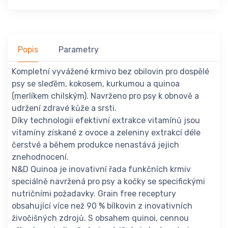
Popis
Parametry
Kompletní vyvážené krmivo bez obilovin pro dospělé
psy se sleďěm, kokosem, kurkumou a quinoa
(merlíkem chilským). Navrženo pro psy k obnově a
udržení zdravé kůže a srsti.
Díky technologii efektivní extrakce vitamínů jsou
vitamíny získané z ovoce a zeleniny extrakcí déle
čerstvé a během produkce nenastává jejich
znehodnocení.
N&D Quinoa je inovativní řada funkčních krmiv
speciálně navržená pro psy a kočky se specifickými
nutričními požadavky. Grain free receptury
obsahující více než 90 % bílkovin z inovativních
živočišných zdrojů. S obsahem quinoi, cennou