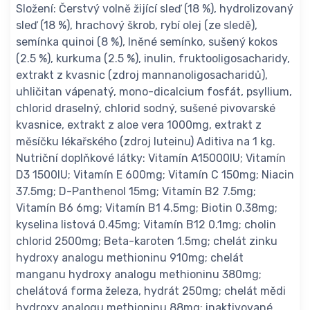
Složení: Čerstvý volně žijící sleď (18 %), hydrolizovaný
sleď (18 %), hrachový škrob, rybí olej (ze sledě),
semínka quinoi (8 %), lněné semínko, sušený kokos
(2.5 %), kurkuma (2.5 %), inulin, fruktooligosacharidy,
extrakt z kvasnic (zdroj mannanoligosacharidů),
uhličitan vápenatý, mono-dicalcium fosfát, psyllium,
chlorid draselný, chlorid sodný, sušené pivovarské
kvasnice, extrakt z aloe vera 1000mg, extrakt z
měsíčku lékařského (zdroj luteinu) Aditiva na 1 kg.
Nutriční doplňkové látky: Vitamín A15000IU; Vitamín
D3 1500IU; Vitamín E 600mg; Vitamín C 150mg; Niacin
37.5mg; D-Panthenol 15mg; Vitamín B2 7.5mg;
Vitamín B6 6mg; Vitamín B1 4.5mg; Biotin 0.38mg;
kyselina listová 0.45mg; Vitamín B12 0.1mg; cholin
chlorid 2500mg; Beta-karoten 1.5mg; chelát zinku
hydroxy analogu methioninu 910mg; chelát
manganu hydroxy analogu methioninu 380mg;
chelátová forma železa, hydrát 250mg; chelát mědi
hydroxy analogu methioninu 88mg; inaktivované