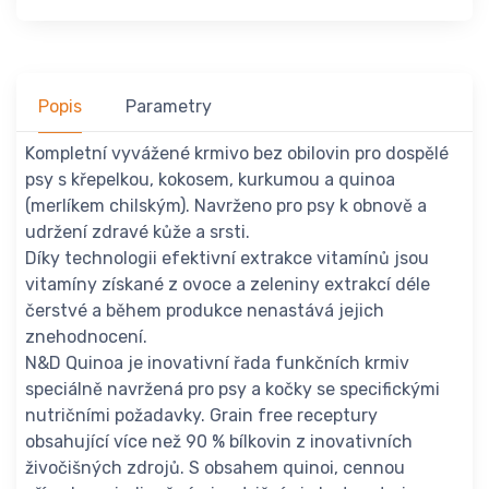
Popis
Parametry
Kompletní vyvážené krmivo bez obilovin pro dospělé
psy s křepelkou, kokosem, kurkumou a quinoa
(merlíkem chilským). Navrženo pro psy k obnově a
udržení zdravé kůže a srsti.
Díky technologii efektivní extrakce vitamínů jsou
vitamíny získané z ovoce a zeleniny extrakcí déle
čerstvé a během produkce nenastává jejich
znehodnocení.
N&D Quinoa je inovativní řada funkčních krmiv
speciálně navržená pro psy a kočky se specifickými
nutričními požadavky. Grain free receptury
obsahující více než 90 % bílkovin z inovativních
živočišných zdrojů. S obsahem quinoi, cennou