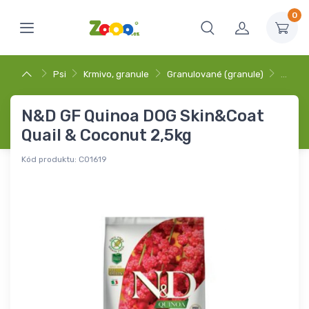
0
Psi
Krmivo, granule
Granulované (granule)
…
N&D GF Quinoa DOG Skin&Coat
Quail & Coconut 2,5kg
Kód produktu:
C01619