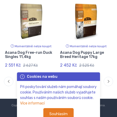
Momentálně nelze koupit
Momentálně nelze koupit
Acana Dog Free-run Duck
Acana Dog Puppy Large
Singles 11,4kg
Breed Heritage 17kg
2 551 Kč
2 452 Kč
2 627 Kč
2 525 Kč
Cookies na webu
Při poskytování služeb nám pomáhají soubory
cookie. Používáním našich služeb vyjadřujete
souhlas s naším používáním souborů cookie.
Více informací
Copyright © 2018-2024
ZoOo.cz®
Všechna práva vyhrazena.
Souhlasím