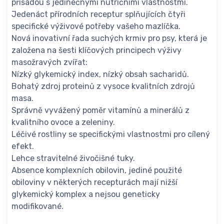
přísadou s jedinečnými nutričními vlastnostmi.
Jedenáct přírodních receptur splňujících čtyři
specifické výživové potřeby vašeho mazlíčka.
Nová inovativní řada suchých krmiv pro psy, která je
založena na šesti klíčových principech výživy
masožravých zvířat:
Nízký glykemický index, nízký obsah sacharidů.
Bohatý zdroj proteinů z vysoce kvalitních zdrojů
masa.
Správně vyvážený poměr vitamínů a minerálů z
kvalitního ovoce a zeleniny.
Léčivé rostliny se specifickými vlastnostmi pro cílený
efekt.
Lehce stravitelné živočišné tuky.
Absence komplexních obilovin, jediné použité
obiloviny v některých recepturách mají nižší
glykemický komplex a nejsou geneticky
modifikované.