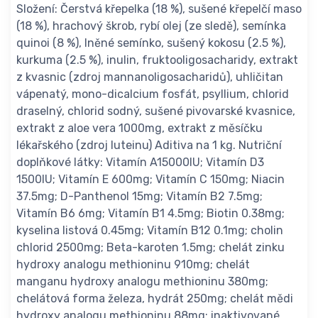
Složení: Čerstvá křepelka (18 %), sušené křepelčí maso
(18 %), hrachový škrob, rybí olej (ze sledě), semínka
quinoi (8 %), lněné semínko, sušený kokosu (2.5 %),
kurkuma (2.5 %), inulin, fruktooligosacharidy, extrakt
z kvasnic (zdroj mannanoligosacharidů), uhličitan
vápenatý, mono-dicalcium fosfát, psyllium, chlorid
draselný, chlorid sodný, sušené pivovarské kvasnice,
extrakt z aloe vera 1000mg, extrakt z měsíčku
lékařského (zdroj luteinu) Aditiva na 1 kg. Nutriční
doplňkové látky: Vitamín A15000IU; Vitamín D3
1500IU; Vitamín E 600mg; Vitamín C 150mg; Niacin
37.5mg; D-Panthenol 15mg; Vitamín B2 7.5mg;
Vitamín B6 6mg; Vitamín B1 4.5mg; Biotin 0.38mg;
kyselina listová 0.45mg; Vitamín B12 0.1mg; cholin
chlorid 2500mg; Beta-karoten 1.5mg; chelát zinku
hydroxy analogu methioninu 910mg; chelát
manganu hydroxy analogu methioninu 380mg;
chelátová forma železa, hydrát 250mg; chelát mědi
hydroxy analogu methioninu 88mg; inaktivované