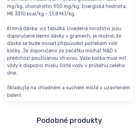
mg/kg, chondroitin 900 mg/kg. Energická hodnota:
ME 3310 kcal/kg - 13,8 MJ/kg.
Krmná dávka: viz tabulka. Uvedená množství jsou
doporučené denní dávky v gramech, je možné, že
dávka se bude muset přizpůsobit potřebám vaší
kočky. Je doporučeno ze začátku míchat N&D s
předchozí používanou stravou. Vaše kočka musí mít
vždy k dispozici misku čisté vody v průběhu celého
dne.
Skladujte na chladném a suchém místě v uzavřeném
balení.
Podobné produkty