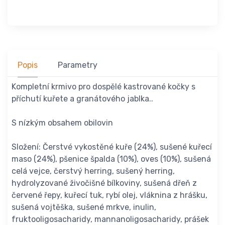
Popis
Parametry
Kompletní krmivo pro dospělé kastrované kočky s
příchutí kuřete a granátového jablka..
S nízkým obsahem obilovin
Složení: Čerstvé vykostěné kuře (24%), sušené kuřecí
maso (24%), pšenice špalda (10%), oves (10%), sušená
celá vejce, čerstvý herring, sušený herring,
hydrolyzované živočišné bílkoviny, sušená dřeň z
červené řepy, kuřecí tuk, rybí olej, vláknina z hrášku,
sušená vojtěška, sušené mrkve, inulin,
fruktooligosacharidy, mannanoligosacharidy, prášek