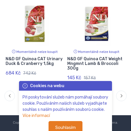
Momentálně nelze koupit
Momentálně nelze koupit
N&D GF Quinoa CAT Urinary
N&D GF Quinoa CAT Weight
C
Duck & Cranberry 1,5kg
Mngmnt Lamb & Broccoli
300g
684 Kč
742 Kč
145 Kč
157 Kč
Cookies na webu
Při poskytování služeb nám pomáhají soubory
cookie. Používáním našich služeb vyjadřujete
souhlas s naším používáním souborů cookie.
Více informací
Copyright © 2018-2024
ZoOo.cz®
Všechna práva vyhrazena.
Souhlasím