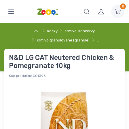
0
Kočky
Krmiva, konzervy
Krmivo granulované (granule)
…
N&D LG CAT Neutered Chicken &
Pomegranate 10kg
Kód produktu:
C01396