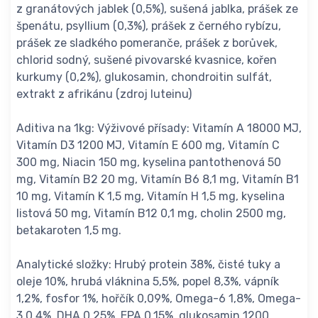
z granátových jablek (0,5%), sušená jablka, prášek ze
špenátu, psyllium (0,3%), prášek z černého rybízu,
prášek ze sladkého pomeranče, prášek z borůvek,
chlorid sodný, sušené pivovarské kvasnice, kořen
kurkumy (0,2%), glukosamin, chondroitin sulfát,
extrakt z afrikánu (zdroj luteinu)
Aditiva na 1kg: Výživové přísady: Vitamín A 18000 MJ,
Vitamín D3 1200 MJ, Vitamín E 600 mg, Vitamín C
300 mg, Niacin 150 mg, kyselina pantothenová 50
mg, Vitamín B2 20 mg, Vitamín B6 8,1 mg, Vitamín B1
10 mg, Vitamín K 1,5 mg, Vitamín H 1,5 mg, kyselina
listová 50 mg, Vitamín B12 0,1 mg, cholin 2500 mg,
betakaroten 1,5 mg.
Analytické složky: Hrubý protein 38%, čisté tuky a
oleje 10%, hrubá vláknina 5,5%, popel 8,3%, vápník
1,2%, fosfor 1%, hořčík 0,09%, Omega-6 1,8%, Omega-
3 0,4%, DHA 0,25%, EPA 0,15%, glukosamin 1200