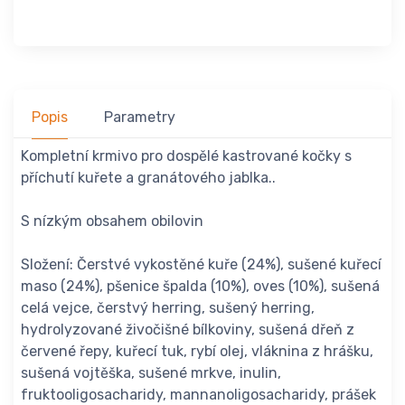
Popis
Parametry
Kompletní krmivo pro dospělé kastrované kočky s
příchutí kuřete a granátového jablka..
S nízkým obsahem obilovin
Složení: Čerstvé vykostěné kuře (24%), sušené kuřecí
maso (24%), pšenice špalda (10%), oves (10%), sušená
celá vejce, čerstvý herring, sušený herring,
hydrolyzované živočišné bílkoviny, sušená dřeň z
červené řepy, kuřecí tuk, rybí olej, vláknina z hrášku,
sušená vojtěška, sušené mrkve, inulin,
fruktooligosacharidy, mannanoligosacharidy, prášek