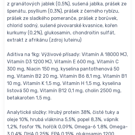
z granátových jablek (0,5%), sušená jablka, prášek ze
špenátu, psyllium (0,3%), prášek z černého rybízu,
prášek ze sladkého pomeranče, prášek z borůvek,
chlorid sodný, sušené pivovarské kvasnice, kořen
kurkumy (0,2%), glukosamin, chondroitin sulfát,
extrakt z afrikánu (zdroj luteinu)
Aditiva na 1kg: Výživové přísady: Vitamín A 18000 MJ,
Vitamín D3 1200 MJ, Vitamín E 600 mg, Vitamín C
300 mg, Niacin 150 mg, kyselina pantothenová 50
mg, Vitamín B2 20 mg, Vitamín B6 8,1 mg, Vitamín B1
10 mg, Vitamín K 1,5 mg, Vitamín H 1,5 mg, kyselina
listová 50 mg, Vitamín B12 0,1 mg, cholin 2500 mg,
betakaroten 1,5 mg.
Analytické složky: Hrubý protein 38%, čisté tuky a
oleje 10%, hrubá vláknina 5,5%, popel 8,3%, vápník
1,2%, fosfor 1%, hořčík 0,09%, Omega-6 1,8%, Omega-
3 0,4%, DHA 0,25%, EPA 0,15%, glukosamin 1200