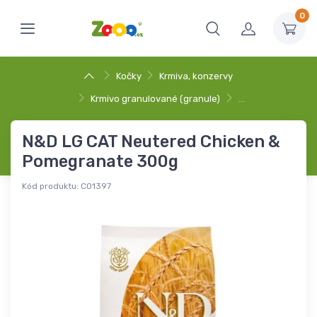
0
Kočky
Krmiva, konzervy
Krmivo granulované (granule)
…
N&D LG CAT Neutered Chicken &
Pomegranate 300g
Kód produktu:
C01397