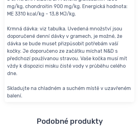
mg/kg, chondroitin 900 mg/kg. Energická hodnota:
ME 3310 kcal/kg - 13,8 MJ/kg.
Krmná dávka: viz tabulka. Uvedená množství jsou
doporučené denní dávky v gramech, je možné, že
dávka se bude muset přizpůsobit potřebám vaší
kočky. Je doporučeno ze začátku míchat N&D s
předchozí používanou stravou. Vaše kočka musí mít
vždy k dispozici misku čisté vody v průběhu celého
dne.
Skladujte na chladném a suchém místě v uzavřeném
balení.
Podobné produkty