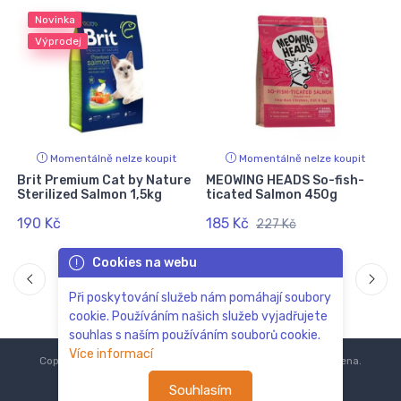
Novinka
Výprodej
Momentálně nelze koupit
Momentálně nelze koupit
Brit Premium Cat by Nature
MEOWING HEADS So-fish-
Sterilized Salmon 1,5kg
ticated Salmon 450g
190 Kč
185 Kč
227 Kč
Cookies na webu
Při poskytování služeb nám pomáhají soubory
cookie. Používáním našich služeb vyjadřujete
souhlas s naším používáním souborů cookie.
Více informací
Copyright © 2018-2024
ZoOo.cz®
Všechna práva vyhrazena.
Souhlasím