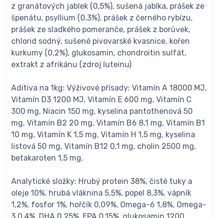
z granátových jablek (0,5%), sušená jablka, prášek ze
špenátu, psyllium (0,3%), prášek z černého rybízu,
prášek ze sladkého pomeranče, prášek z borůvek,
chlorid sodný, sušené pivovarské kvasnice, kořen
kurkumy (0,2%), glukosamin, chondroitin sulfát,
extrakt z afrikánu (zdroj luteinu)
Aditiva na 1kg: Výživové přísady: Vitamín A 18000 MJ,
Vitamín D3 1200 MJ, Vitamín E 600 mg, Vitamín C
300 mg, Niacin 150 mg, kyselina pantothenová 50
mg, Vitamín B2 20 mg, Vitamín B6 8,1 mg, Vitamín B1
10 mg, Vitamín K 1,5 mg, Vitamín H 1,5 mg, kyselina
listová 50 mg, Vitamín B12 0,1 mg, cholin 2500 mg,
betakaroten 1,5 mg.
Analytické složky: Hrubý protein 38%, čisté tuky a
oleje 10%, hrubá vláknina 5,5%, popel 8,3%, vápník
1,2%, fosfor 1%, hořčík 0,09%, Omega-6 1,8%, Omega-
3 0,4%, DHA 0,25%, EPA 0,15%, glukosamin 1200