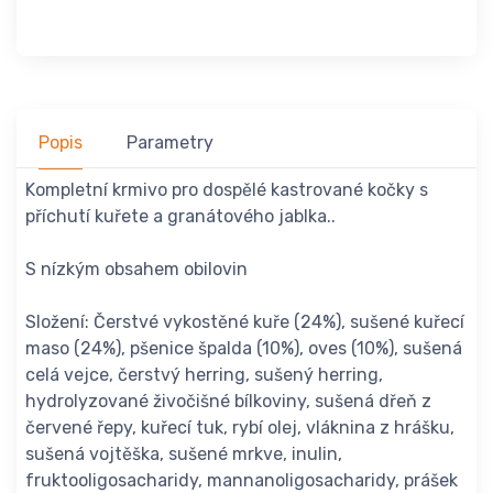
Popis
Parametry
Kompletní krmivo pro dospělé kastrované kočky s
příchutí kuřete a granátového jablka..
S nízkým obsahem obilovin
Složení: Čerstvé vykostěné kuře (24%), sušené kuřecí
maso (24%), pšenice špalda (10%), oves (10%), sušená
celá vejce, čerstvý herring, sušený herring,
hydrolyzované živočišné bílkoviny, sušená dřeň z
červené řepy, kuřecí tuk, rybí olej, vláknina z hrášku,
sušená vojtěška, sušené mrkve, inulin,
fruktooligosacharidy, mannanoligosacharidy, prášek