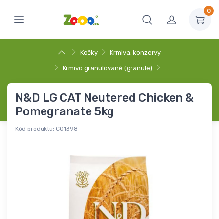
0
Kočky
Krmiva, konzervy
Krmivo granulované (granule)
…
N&D LG CAT Neutered Chicken &
Pomegranate 5kg
Kód produktu:
C01398