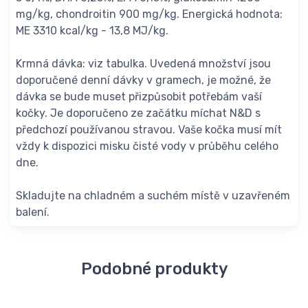
mg/kg, chondroitin 900 mg/kg. Energická hodnota:
ME 3310 kcal/kg - 13,8 MJ/kg.
Krmná dávka: viz tabulka. Uvedená množství jsou
doporučené denní dávky v gramech, je možné, že
dávka se bude muset přizpůsobit potřebám vaší
kočky. Je doporučeno ze začátku míchat N&D s
předchozí používanou stravou. Vaše kočka musí mít
vždy k dispozici misku čisté vody v průběhu celého
dne.
Skladujte na chladném a suchém místě v uzavřeném
balení.
Podobné produkty