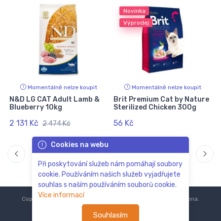
Novinka
Výprodej
Momentálně nelze koupit
Momentálně nelze koupit
N&D LG CAT Adult Lamb &
Brit Premium Cat by Nature
Blueberry 10kg
Sterilized Chicken 300g
2 131 Kč
56 Kč
2 474 Kč
Cookies na webu
Při poskytování služeb nám pomáhají soubory
cookie. Používáním našich služeb vyjadřujete
souhlas s naším používáním souborů cookie.
Více informací
Copyright © 2018-2024
ZoOo.cz®
Všechna práva vyhrazena.
Souhlasím