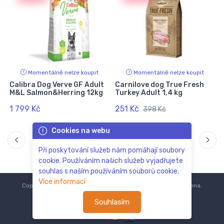
Momentálně nelze koupit
Momentálně nelze koupit
Calibra Dog Verve GF Adult
Carnilove dog True Fresh
M&L Salmon&Herring 12kg
Turkey Adult 1,4 kg
1 799 Kč
251 Kč
398 Kč
Cookies na webu
Při poskytování služeb nám pomáhají soubory
cookie. Používáním našich služeb vyjadřujete
souhlas s naším používáním souborů cookie.
Více informací
Copyright © 2018-2024
ZoOo.cz®
Všechna práva vyhrazena.
Souhlasím