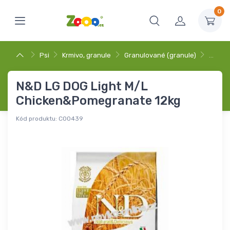
0
Psi
Krmivo, granule
Granulované (granule)
…
N&D LG DOG Light M/L
Chicken&Pomegranate 12kg
Kód produktu:
C00439