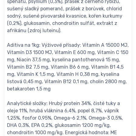
špenátu, psyllium (0,3%), prášek z černého rybízu,
sušený sladký pomeranč, prášek z borůvek, chlorid
sodný, sušené pivovarské kvasnice, kořen kurkumy
(0,2%), glukosamin, chondroitin sulfát, extrakt z
afrikánu (zdroj luteinu).
Aditiva na 1kg: Výživové přísady: Vitamín A 15000 MJ,
Vitamín D3 1500 MJ, Vitamín E 600 mg, Vitamín C 150
mg, Niacin 37,5 mg, kyselina pantothenová 15 mg,
Vitamín B2 7,5 mg, Vitamín B6 6 mg, Vitamín B1 4,5
mg, Vitamín K 1,5 mg, Vitamín H 0,38 mg, kyselina
listová 0,45 mg, Vitamín B12 0,1 mg, cholin 2800 mg,
betakaroten 1,5 mg
Analytické složky: Hrubý protein 34%, čisté tuky a
oleje 11%, hrubá vláknina 6,4%, popel 8,7%, vápník
1,25%, fosfor 0,95%, Omega-6 2,1%, Omega-3 0,5%,
DHA 0,3%, EPA 0,2%, glukosamin 1200 mg/kg,
chondroitin 1000 mg/kg. Energická hodnota: ME