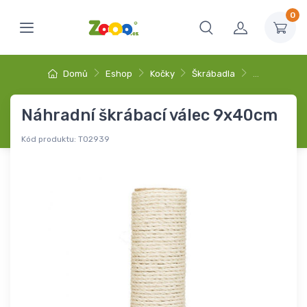
0
Domů
Eshop
Kočky
Škrábadla
…
Náhradní škrábací válec 9x40cm
Kód produktu:
T02939