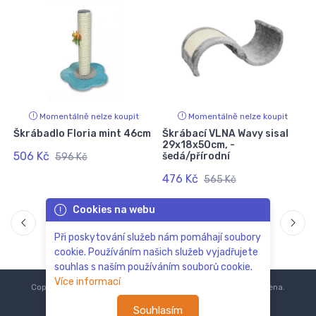
Momentálně nelze koupit
Momentálně nelze koupit
Škrábadlo Floria mint 46cm
Škrábací VLNA Wavy sisal
29x18x50cm, -
506 Kč
šedá/přírodní
596 Kč
476 Kč
565 Kč
Cookies na webu
Při poskytování služeb nám pomáhají soubory
cookie. Používáním našich služeb vyjadřujete
souhlas s naším používáním souborů cookie.
Více informací
Copyright © 2018-2024
ZoOo.cz®
Všechna práva vyhrazena.
Souhlasím