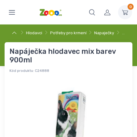
0
Hlodavci
Potřeby pro krmení
Napaječky
…
Napáječka hlodavec mix barev
900ml
Kód produktu:
C24888