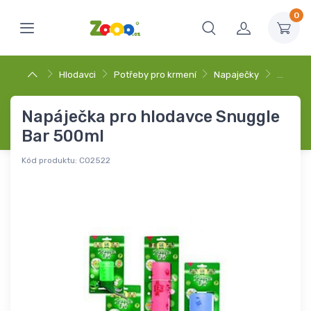
0
Hlodavci
Potřeby pro krmení
Napaječky
…
Napáječka pro hlodavce Snuggle
Bar 500ml
Kód produktu:
C02522