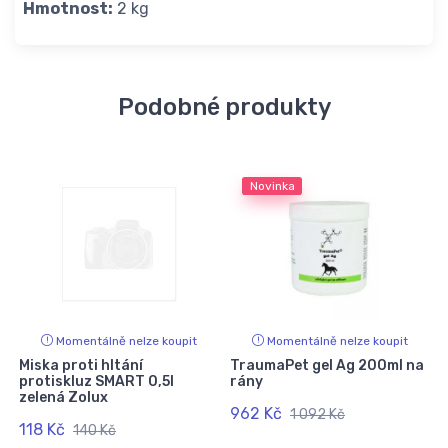
Hmotnost:
2 kg
Podobné produkty
Novinka
Momentálně nelze koupit
Momentálně nelze koupit
Miska proti hltání
TraumaPet gel Ag 200ml na
protiskluz SMART 0,5l
rány
zelená Zolux
962 Kč
1 092 Kč
118 Kč
140 Kč