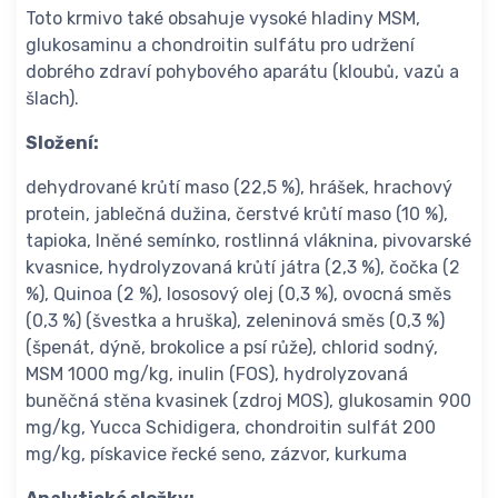
Toto krmivo také obsahuje vysoké hladiny MSM,
glukosaminu a chondroitin sulfátu pro udržení
dobrého zdraví pohybového aparátu (kloubů, vazů a
šlach).
Složení:
dehydrované krůtí maso (22,5 %), hrášek, hrachový
protein, jablečná dužina, čerstvé krůtí maso (10 %),
tapioka, lněné semínko, rostlinná vláknina, pivovarské
kvasnice, hydrolyzovaná krůtí játra (2,3 %), čočka (2
%), Quinoa (2 %), lososový olej (0,3 %), ovocná směs
(0,3 %) (švestka a hruška), zeleninová směs (0,3 %)
(špenát, dýně, brokolice a psí růže), chlorid sodný,
MSM 1000 mg/kg, inulin (FOS), hydrolyzovaná
buněčná stěna kvasinek (zdroj MOS), glukosamin 900
mg/kg, Yucca Schidigera, chondroitin sulfát 200
mg/kg, pískavice řecké seno, zázvor, kurkuma