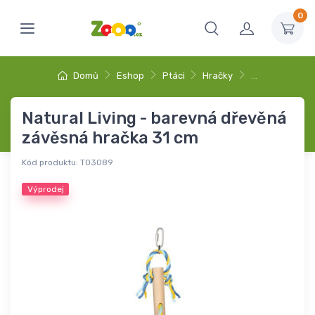
0
Domů
Eshop
Ptáci
Hračky
…
Natural Living - barevná dřevěná
závěsná hračka 31 cm
Kód produktu:
T03089
Výprodej