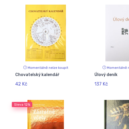
Momentálně nelze koupit
Momentálně n
Chovatelský kalendář
Úlový deník
42 Kč
137 Kč
Sleva
12%