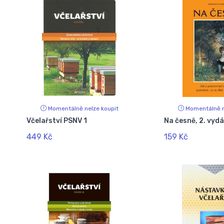
Momentálně nelze koupit
Momentálně n
Včelařství PSNV 1
Na česně, 2. vydá
449 Kč
159 Kč