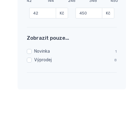
42
144
246
348
450
Kč
Kč
Zobrazit pouze...
Novinka
1
Výprodej
8