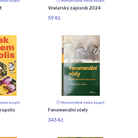
elze koupit
Momentálně nelze koupit
t
Včelařský zápisník 2024
59 Kč
elze koupit
Momentálně nelze koupit
ropolis
Fenomenální včely
343 Kč