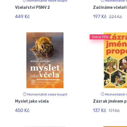
Momentálně nelze koupit
Momentálně n
Včelařství PSNV 2
Začínáme včelaři
449 Kč
197 Kč
224 Kč
Sleva
19%
Momentálně nelze koupit
Momentálně n
Myslet jako včela
Zázrak jménem p
450 Kč
137 Kč
171 Kč