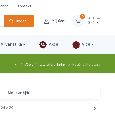
bchod
Kontakt
0
Můj košík
Hledat...
Můj účet
0 Kč
Akvaristika
Akce
Více
Včely
Literatura, knihy
Naučná literatura
Nejlevnější
 24 z 29