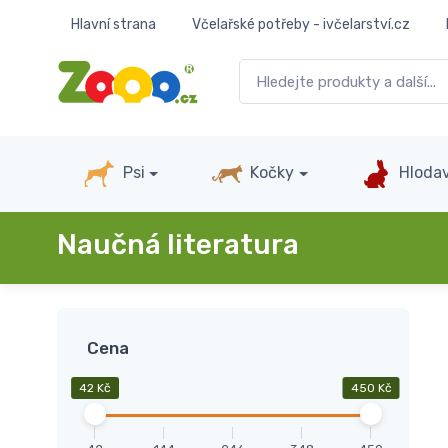
Hlavní strana
Včelařské potřeby - ivčelarství.cz
Psi
Kočky
Hlodav
Naučná literatura
Cena
42 Kč
450 Kč