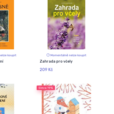
elze koupit
Momentálně nelze koupit
ní
Zahrada pro včely
209 Kč
Sleva
19%