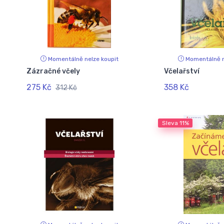
Momentálně nelze koupit
Momentálně n
Zázračné včely
Včelařství
275 Kč
358 Kč
312 Kč
Sleva
11%