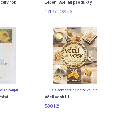
 celý rok
Léčení včelími produkty
151 Kč
189 Kč
elze koupit
Momentálně nelze koupit
řství
Včelí vosk lit.
380 Kč