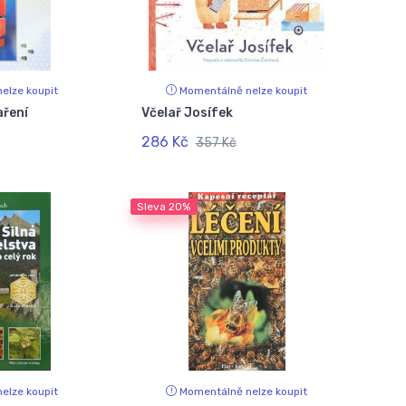
elze koupit
Momentálně nelze koupit
aření
Včelař Josífek
286 Kč
357 Kč
Sleva
20%
elze koupit
Momentálně nelze koupit