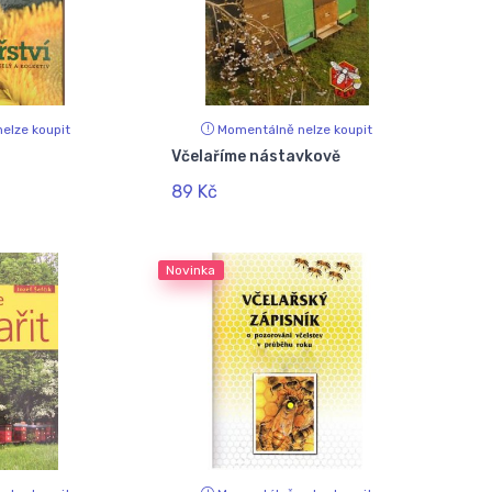
elze koupit
Momentálně nelze koupit
Včelaříme nástavkově
89 Kč
Novinka