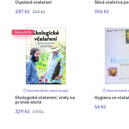
Úspěšné včelaření
Silná včelstva po
287 Kč
396 Kč
359 Kč
Sleva
20%
Momentálně nelze koupit
Momentálně n
Ekologické včelaření, včely na
Hygiena ve včela
prvním místě
54 Kč
329 Kč
411 Kč