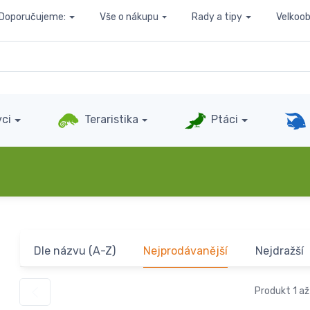
Doporučujeme:
Vše o nákupu
Rady a tipy
Velkoo
ci
Teraristika
Ptáci
Dle názvu (A-Z)
Nejprodávanější
Nejdražší
Produkt 1 až