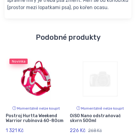
správné míry je třeba psa změřit. Měří se od kohoutku
(prostor mezi lopatkami psa), po kořen ocasu.
Podobné produkty
Novinka
Momentálně nelze koupit
Momentálně nelze koupit
Postroj Hurtta Weekend
OiSO Nano odstraňovač
Warrior rubínová 60-80cm
skvrn 500ml
1 321 Kč
226 Kč
268 Kč