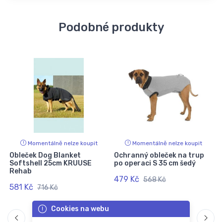
Podobné produkty
Momentálně nelze koupit
Momentálně nelze koupit
Obleček Dog Blanket
Ochranný obleček na trup
Softshell 25cm KRUUSE
po operaci S 35 cm šedý
Rehab
479 Kč
568 Kč
581 Kč
716 Kč
Cookies na webu