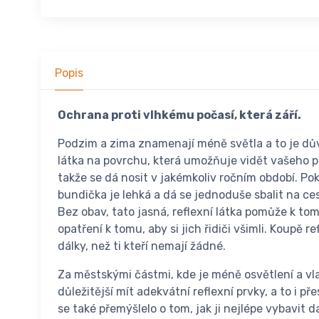
Popis
Ochrana proti vlhkému počasí, která září.
Podzim a zima znamenají méně světla a to je důvo
látka na povrchu, která umožňuje vidět vašeho pe
takže se dá nosit v jakémkoliv ročním období. Po
bundička je lehká a dá se jednoduše sbalit na ce
Bez obav, tato jasná, reflexní látka pomůže k tom
opatření k tomu, aby si jich řidiči všimli. Koupě 
dálky, než ti kteří nemají žádné.
Za městskými částmi, kde je méně osvětlení a vl
důležitější mít adekvátní reflexní prvky, a to i
se také přemýšlelo o tom, jak ji nejlépe vybavit 