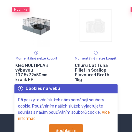
Novinka
Momentálně nelze koupit
Momentálně nelze koupit
Klec MULTIPLA s
Churu Cat Tuna
výbavou
Fillet in Scallop
107,5x72x50cm
Flavoured Broth
králík FP
15g
Cookies na webu
2 485 Kč
48 Kč
2 824 Kč
Při poskytování služeb nám pomáhají soubory
cookie. Používáním našich služeb vyjadřujete
souhlas s naším používáním souborů cookie.
Více
informací
Souhlasím