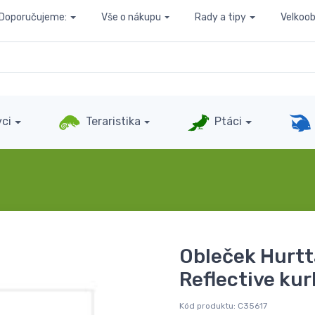
Doporučujeme:
Vše o nákupu
Rady a tipy
Velkoo
ci
Teraristika
Ptáci
Obleček Hurt
Reflective ku
Kód produktu:
C35617