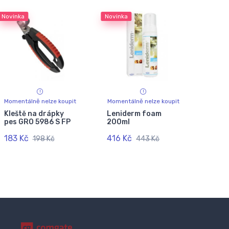
Novinka
Novinka
Momentálně nelze koupit
Momentálně nelze koupit
Kleště na drápky
Leniderm foam
pes GRO 5986 S FP
200ml
183 Kč
416 Kč
198 Kč
443 Kč