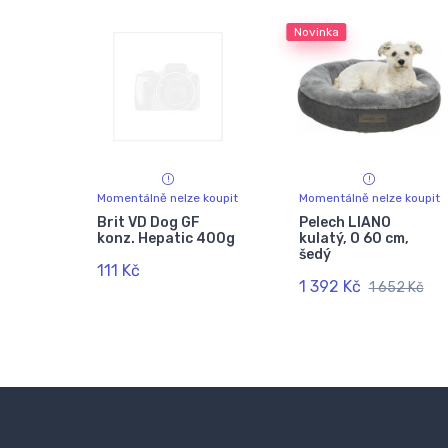
Novinka
Momentálně nelze koupit
Momentálně nelze koupit
Brit VD Dog GF
Pelech LIANO
konz. Hepatic 400g
kulatý, O 60 cm,
šedý
111 Kč
1 392 Kč
1 652 Kč