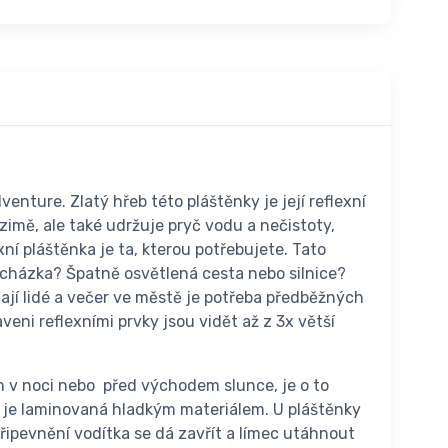
nture. Zlatý hřeb této pláštěnky je její reflexní
imě, ale také udržuje pryč vodu a nečistoty,
ní pláštěnka je ta, kterou potřebujete. Tato
rocházka? Špatně osvětlená cesta nebo silnice?
 mají lidé a večer ve městě je potřeba předběžných
aveni reflexními prvky jsou vidět až z 3x větší
m v noci nebo před východem slunce, je o to
le je laminovaná hladkým materiálem. U pláštěnky
připevnění vodítka se dá zavřít a límec utáhnout