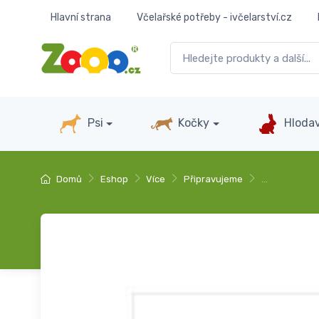
Hlavní strana
Včelařské potřeby - ivčelarství.cz
Psi
Kočky
Hlodav
Domů
Eshop
Více
Připravujeme
…