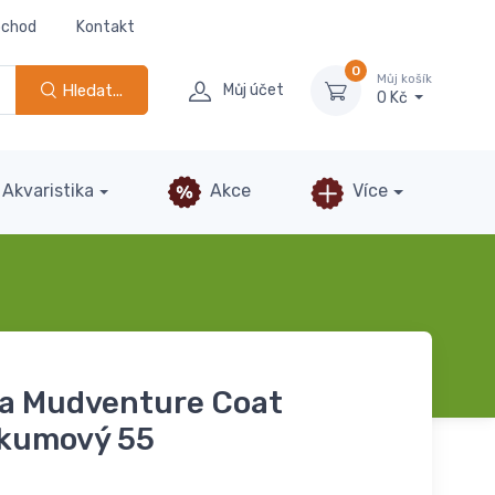
bchod
Kontakt
0
Můj košík
Hledat...
Můj účet
0 Kč
Akvaristika
Akce
Více
ta Mudventure Coat
rkumový 55