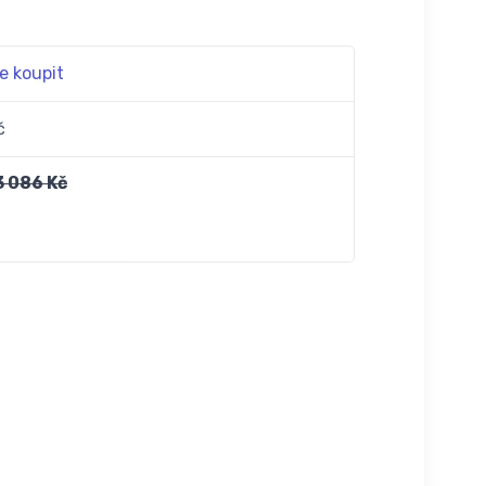
e koupit
č
3 086 Kč