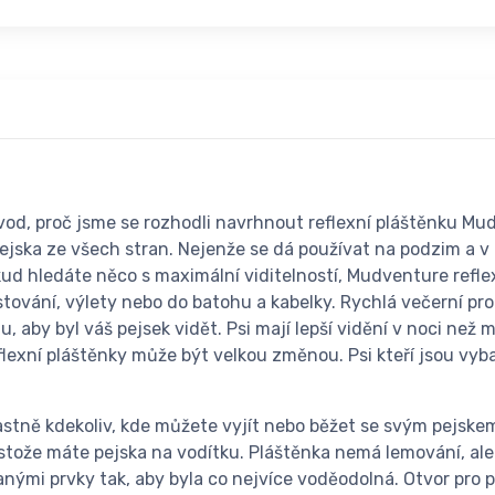
d, proč jsme se rozhodli navrhnout reflexní pláštěnku Mudve
jska ze všech stran. Nejenže se dá používat na podzim a v z
kud hledáte něco s maximální viditelností, Mudventure reflex
stování, výlety nebo do batohu a kabelky. Rychlá večerní p
u, aby byl váš pejsek vidět. Psi mají lepší vidění v noci než
reflexní pláštěnky může být velkou změnou. Psi kteří jsou vyb
astně kdekoliv, kde můžete vyjít nebo běžet se svým pejske
 přestože máte pejska na vodítku. Pláštěnka nemá lemování, a
danými prvky tak, aby byla co nejvíce voděodolná. Otvor pro 