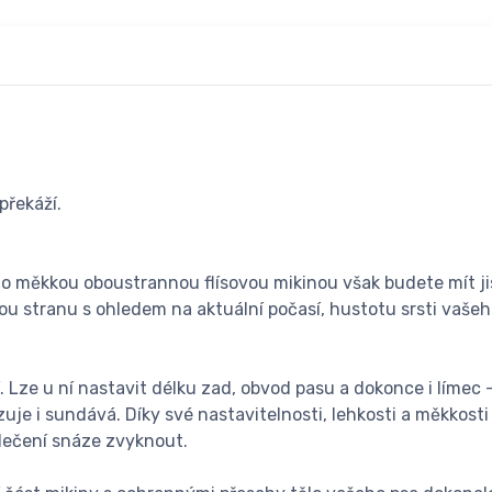
překáží.
 touto měkkou oboustrannou flísovou mikinou však budete mít j
ou stranu s ohledem na aktuální počasí, hustotu srsti vašeh
Lze u ní nastavit délku zad, obvod pasu a dokonce i límec –
je i sundává. Díky své nastavitelnosti, lehkosti a měkkosti 
blečení snáze zvyknout.