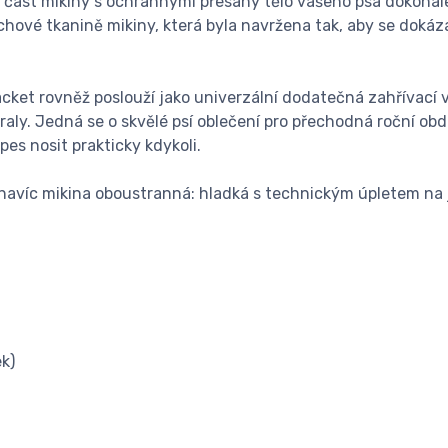
 část mikiny s ochrannými přesahy tělo vašeho psa dokonale 
hové tkanině mikiny, která byla navržena tak, aby se dokáz
ket rovněž poslouží jako univerzální dodatečná zahřívací v
aly. Jedná se o skvělé psí oblečení pro přechodná roční obd
pes nosit prakticky kdykoli.
navíc mikina oboustranná: hladká s technickým úpletem na 
ek)