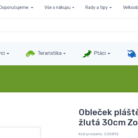
Doporučujeme:
Vše o nákupu
Rady a tipy
Velkoo
ci
Teraristika
Ptáci
Obleček plášt
žlutá 30cm Zo
Kód produktu:
C35892