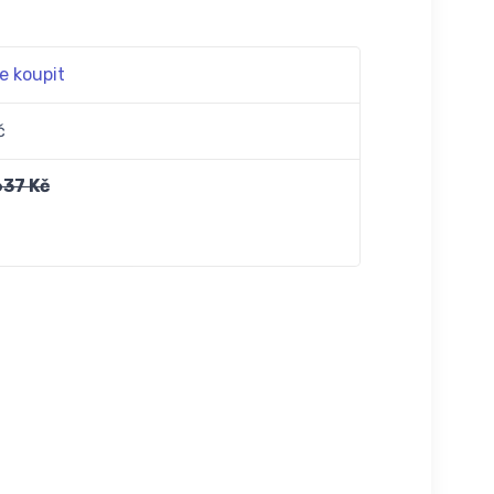
e koupit
č
637 Kč