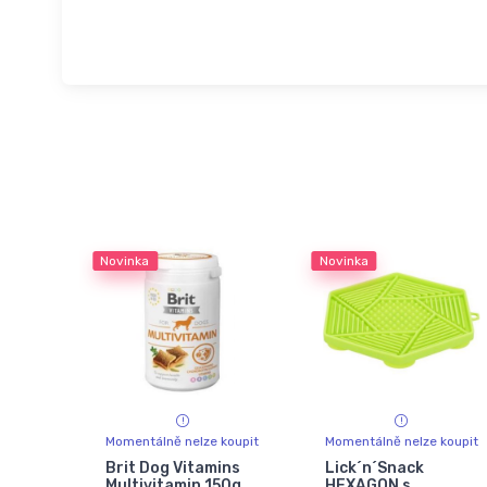
Novinka
Novinka
Momentálně nelze koupit
Momentálně nelze koupit
Brit Dog Vitamins
Lick´n´Snack
Multivitamin 150g
HEXAGON s