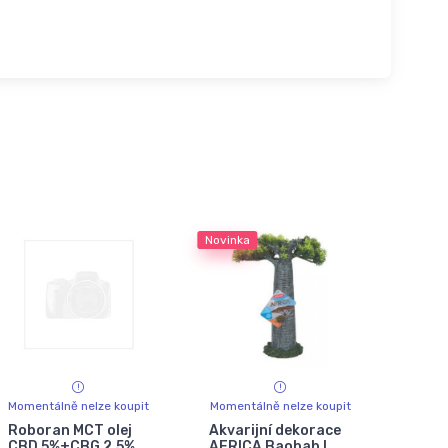
Novinka
Momentálně nelze koupit
Momentálně nelze koupit
Roboran MCT olej
Akvarijní dekorace
CBD 5%+CBG 2,5%
AFRICA Baobab L