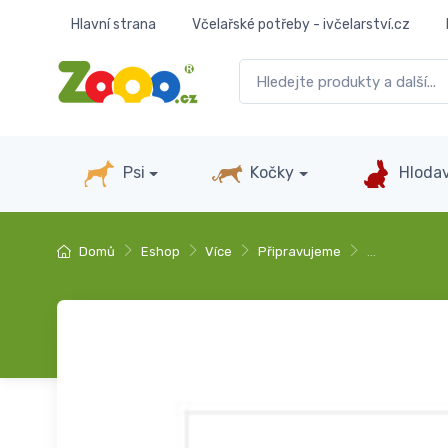
Hlavní strana
Včelařské potřeby - ivčelarství.cz
Psi
Kočky
Hlodav
Domů
Eshop
Více
Připravujeme
…