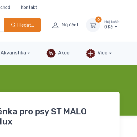
bchod
Kontakt
0
Můj košík
Hledat...
Můj účet
0 Kč
Akvaristika
Akce
Více
ěnka pro psy ST MALO
lux