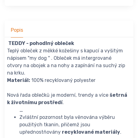
Popis
TEDDY - pohodlný obleček
Teplý obleček z měkké kožešiny s kapucí a vyšitým
nápisem "my dog " . Obleček má intergrované
otvory na obojek a na nohy a zapínání na suchý zip
na krku.
Materiál:
100% recyklovaný polyester
Nová řada oblečků je moderní, trendy a více
šetrná
k životnímu prostředí
.
_
Zvláštní pozornost byla věnována výběru
použitých tkanin, přičemž jsou
upřednostňovány
recyklované materiály
.