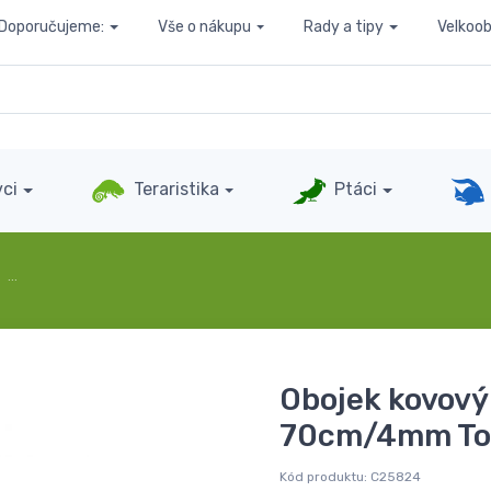
Doporučujeme:
Vše o nákupu
Rady a tipy
Velkoo
ci
Teraristika
Ptáci
…
Obojek kovový
70cm/4mm T
Kód produktu:
C25824