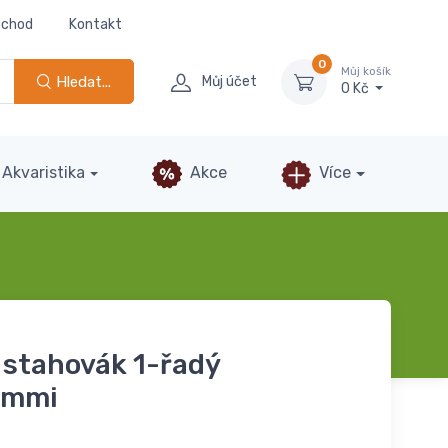
bchod
Kontakt
0
Můj košík
Hledat...
Můj účet
0 Kč
Akvaristika
Akce
Více
 stahovák 1-řadý
ommi