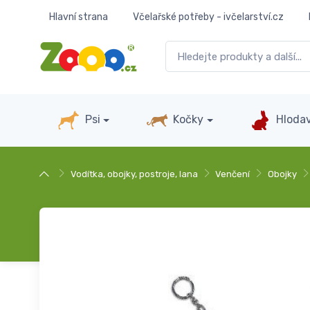
Hlavní strana
Včelařské potřeby - ivčelarství.cz
Psi
Kočky
Hlodav
Vodítka, obojky, postroje, lana
Venčení
Obojky