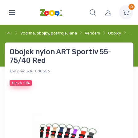
0
Vodítka, obojky, postroje, lana
Venčení
Obojky
…
Obojek nylon ART Sportiv 55-
75/40 Red
Kód produktu:
C08356
Sleva
10%