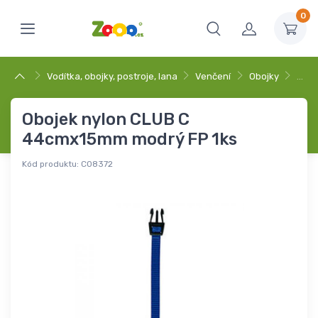
0
Vodítka, obojky, postroje, lana
Venčení
Obojky
…
Obojek nylon CLUB C
44cmx15mm modrý FP 1ks
Kód produktu:
C08372