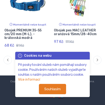
Momentálně nelze koupit
Momentálně nelze koupit
,
Obojek PREMIUM 35-55
Obojek pes MAC LEATHER
cm/20 mm (M-L), -
oranžová 15mm/28-40cm
královská modrá
97 Kč
111 Kč
68 Kč
81 Kč
Cookies na webu
Při poskytování služeb nám pomáhají soubory
cookie. Používáním našich služeb vyjadřujete
souhlas s naším používáním souborů cookie.
Více informací
Copyright © 2018-2024
ZoOo.cz®
Všechna práva vyhrazena.
Souhlasím