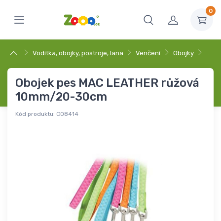
0
Vodítka, obojky, postroje, lana
Venčení
Obojky
…
Obojek pes MAC LEATHER růžová
10mm/20-30cm
Kód produktu:
C08414