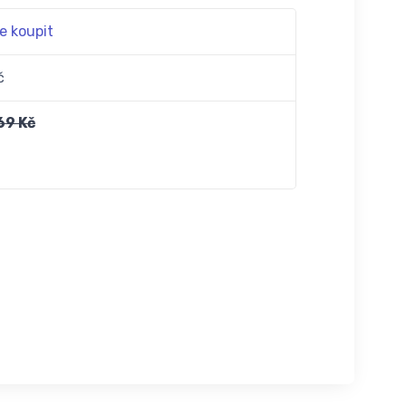
e koupit
č
69 Kč