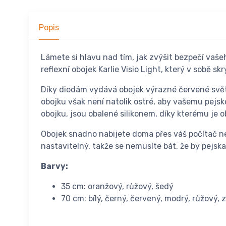
Popis
Lámete si hlavu nad tím, jak zvýšit bezpečí vaše
reflexní obojek Karlie Visio Light, který v sobě s
Díky diodám vydává obojek výrazné červené světlo
obojku však není natolik ostré, aby vašemu pejsko
obojku, jsou obalené silikonem, díky kterému je
Obojek snadno nabijete doma přes váš počítač ne
nastavitelný, takže se nemusíte bát, že by pejska
Barvy:
35 cm: oranžový, růžový, šedý
70 cm: bílý, černý, červený, modrý, růžový, 