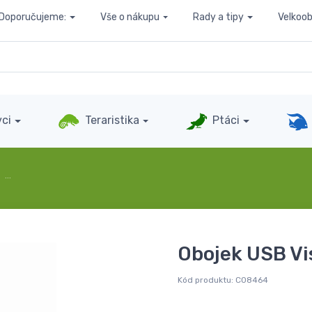
Doporučujeme:
Vše o nákupu
Rady a tipy
Velkoo
ci
Teraristika
Ptáci
…
Obojek USB Vi
Kód produktu:
C08464