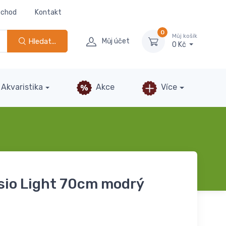
bchod
Kontakt
0
Můj košík
Hledat...
Můj účet
0 Kč
Akvaristika
Akce
Více
sio Light 70cm modrý