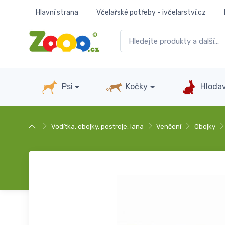
Hlavní strana
Včelařské potřeby - ivčelarství.cz
Psi
Kočky
Hlodav
Vodítka, obojky, postroje, lana
Venčení
Obojky