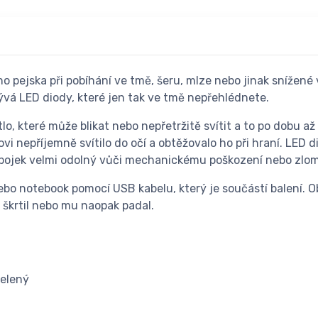
ho pejska při pobíhání ve tmě, šeru, mlze nebo jinak snížené
krývá LED diody, které jen tak ve tmě nepřehlédnete.
, které může blikat nebo nepřetržitě svítit a to po dobu až
vi nepříjemně svítilo do očí a obtěžovalo ho při hraní. LED 
 obojek velmi odolný vůči mechanickému poškození nebo zlo
bo notebook pomocí USB kabelu, který je součástí balení. O
 škrtil nebo mu naopak padal.
zelený