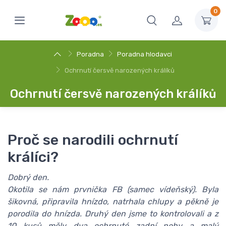
0
Poradna
Poradna hlodavci
Ochrnutí čersvě narozených králíků
Ochrnutí čersvě narozených králíků
Proč se narodili ochrnutí
králíci?
Dobrý den.
Okotila se nám prvnička FB (samec vídeňský). Byla
šikovná, připravila hnízdo, natrhala chlupy a pěkně je
porodila do hnízda. Druhý den jsme to kontrolovali a z
10 kusů měly dva ochrnuté zadní nohy a malý