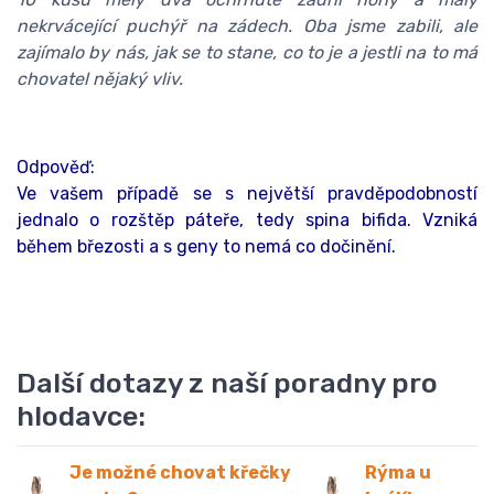
nekrvácející puchýř na zádech. Oba jsme zabili, ale
zajímalo by nás, jak se to stane, co to je a jestli na to má
chovatel nějaký vliv.
Odpověď:
Ve vašem případě se s největší pravděpodobností
jednalo o rozštěp páteře, tedy spina bifida. Vzniká
během březosti a s geny to nemá co dočinění.
Další dotazy z naší poradny pro
hlodavce:
Je možné chovat křečky
Rýma u