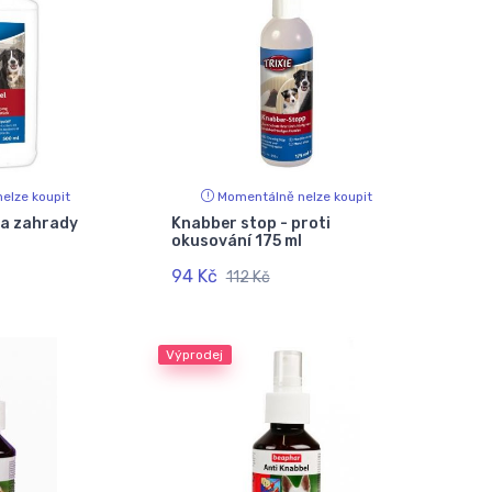
elze koupit
Momentálně nelze koupit
na zahrady
Knabber stop - proti
okusování 175 ml
94 Kč
112 Kč
Výprodej