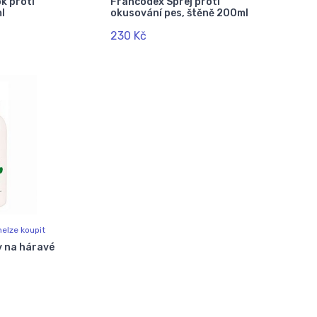
k proti
Francodex Sprej proti
l
okusování pes, štěně 200ml
230 Kč
elze koupit
 na háravé