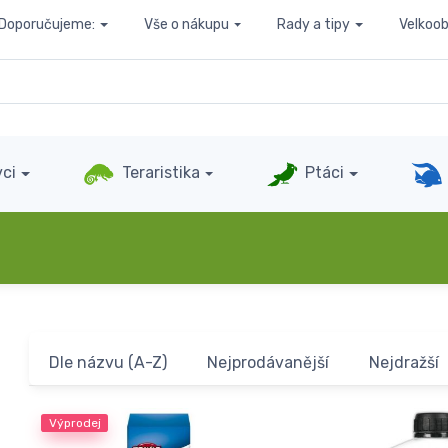
Doporučujeme:
Vše o nákupu
Rady a tipy
Velkoo
ci
Teraristika
Ptáci
Dle názvu (A-Z)
Nejprodávanější
Nejdražší
Výprodej