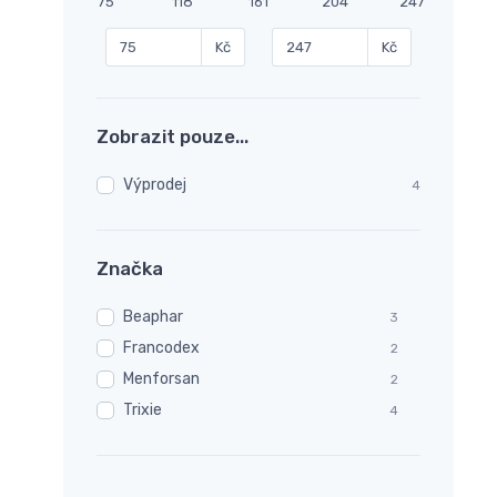
75
118
161
204
247
Kč
Kč
Zobrazit pouze...
Výprodej
4
Značka
Beaphar
3
Francodex
2
Menforsan
2
Trixie
4