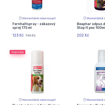
Momentálně nelze koupit
Momentálně n
Fernhaltspray - zákazový
Beaphar odpuz.
sprej 175 ml
Stop It pes 100m
123 Kč
202 Kč
146 Kč
Výprodej
Momentálně nelze koupit
Momentálně n