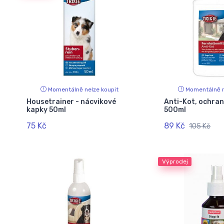
Momentálně nelze koupit
Momentálně n
Housetrainer - nácvikové
Anti-Kot, ochra
kapky 50ml
500ml
75 Kč
89 Kč
105 Kč
Výprodej