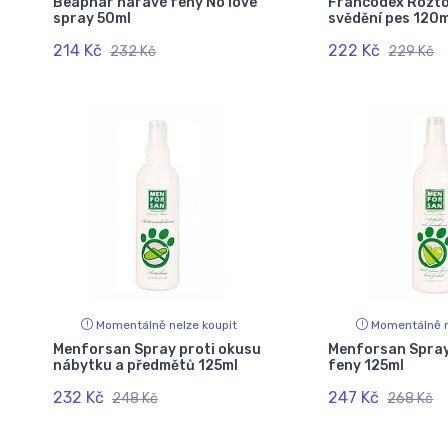
Beaphar háravé feny No love
Francodex Rozto
spray 50ml
svědění pes 120m
214 Kč
222 Kč
232 Kč
229 Kč
Momentálně nelze koupit
Momentálně n
Menforsan Spray proti okusu
Menforsan Spray
nábytku a předmětů 125ml
feny 125ml
232 Kč
247 Kč
248 Kč
268 Kč