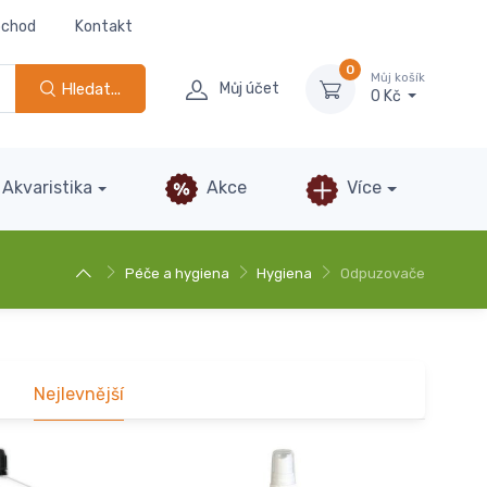
bchod
Kontakt
0
Můj košík
Hledat...
Můj účet
0 Kč
Akvaristika
Akce
Více
Péče a hygiena
Hygiena
Odpuzovače
Nejlevnější