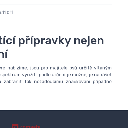
 11 z 11
ící přípravky nejen
ní
eré nabízíme, jsou pro majitele psů určitě vítaným
é spektrum využití, podle určení je možné, je nanášet
 a zabránit tak nežádoucímu značkování případně