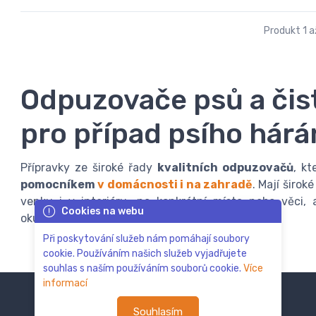
Produkt 1 až
Odpuzovače psů a čist
pro případ psího hárá
Přípravky ze široké řady
kvalitních odpuzovačů
, kt
pomocníkem
v domácnosti i na zahradě
. Mají širok
venku i v interiéru, na konkrétní místa nebo věci,
Cookies na webu
okusování.
Při poskytování služeb nám pomáhají soubory
cookie. Používáním našich služeb vyjadřujete
souhlas s naším používáním souborů cookie.
Více
informací
Souhlasím