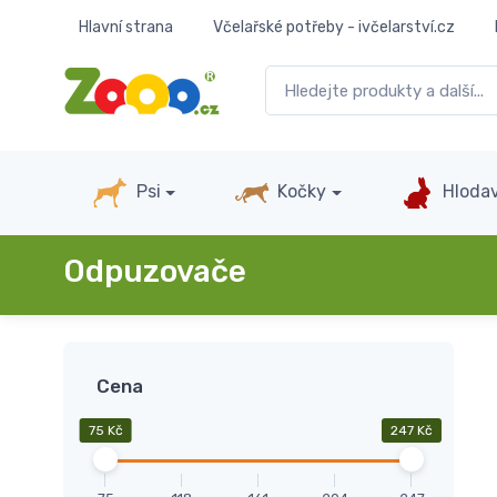
Hlavní strana
Včelařské potřeby - ivčelarství.cz
Psi
Kočky
Hlodav
Odpuzovače
Cena
75 Kč
247 Kč