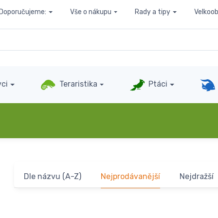
Doporučujeme:
Vše o nákupu
Rady a tipy
Velkoo
ci
Teraristika
Ptáci
Dle názvu (A-Z)
Nejprodávanější
Nejdražší