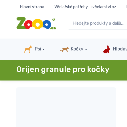
Hlavní strana
Včelařské potřeby - ivčelarství.cz
Psi
Kočky
Hlodav
Orijen granule pro kočky