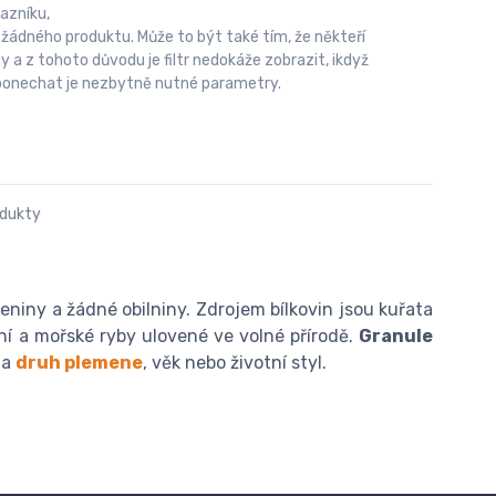
azníku,
 žádného produktu. Může to být také tím, že někteří
 z tohoto důvodu je filtr nedokáže zobrazit, ikdyž
u ponechat je nezbytně nutné parametry.
odukty
leniny a žádné obilniny. Zdrojem bílkovin jsou kuřata
ní a mořské ryby ulovené ve volné přírodě.
Granule
na
druh plemene
, věk nebo životní styl.