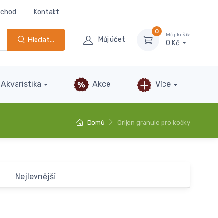
bchod
Kontakt
0
Můj košík
Hledat...
Můj účet
0 Kč
Akvaristika
Akce
Více
Domů
Orijen granule pro kočky
Nejlevnější