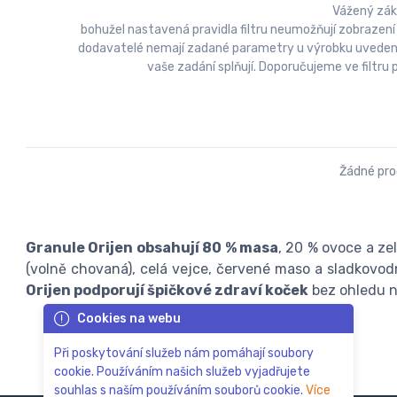
Vážený zák
bohužel nastavená pravidla filtru neumožňují zobrazení
dodavatelé nemají zadané parametry u výrobku uvedeny a
vaše zadání splňují. Doporučujeme ve filtr
Žádné pr
Granule Orijen obsahují 80 % masa
, 20 % ovoce a ze
(volně chovaná), celá vejce, červené maso a sladkovod
Orijen podporují špičkové zdraví koček
bez ohledu 
Cookies na webu
Při poskytování služeb nám pomáhají soubory
cookie. Používáním našich služeb vyjadřujete
souhlas s naším používáním souborů cookie.
Více