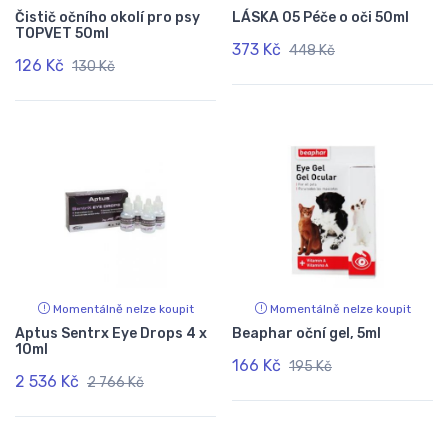
Čistič očního okolí pro psy
LÁSKA 05 Péče o oči 50ml
TOPVET 50ml
373 Kč
448 Kč
126 Kč
130 Kč
Momentálně nelze koupit
Momentálně nelze koupit
Aptus Sentrx Eye Drops 4 x
Beaphar oční gel, 5ml
10ml
166 Kč
195 Kč
2 536 Kč
2 766 Kč