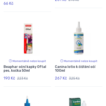
66 Kč
Momentálně nelze koupit
Momentálně nelze koupit
Beaphar oční kapky Oftal
Canina lotio k čištění očí
pes, kočka 50ml
100ml
190 Kč
267 Kč
223 Kč
325 Kč