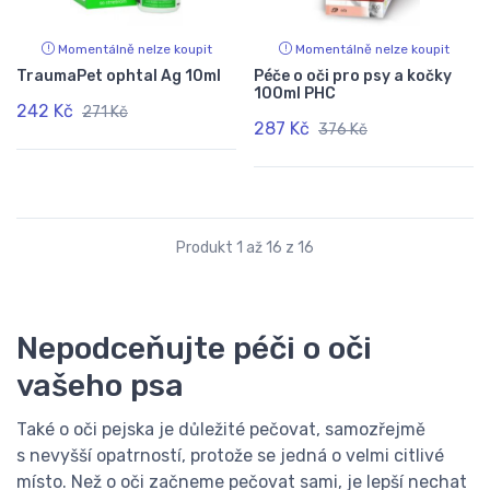
Momentálně nelze koupit
Momentálně nelze koupit
TraumaPet ophtal Ag 10ml
Péče o oči pro psy a kočky
100ml PHC
242 Kč
271 Kč
287 Kč
376 Kč
Produkt 1 až 16 z 16
Nepodceňujte péči o oči
vašeho psa
Také o oči pejska je důležité pečovat, samozřejmě
s nevyšší opatrností, protože se jedná o velmi citlivé
místo. Než o oči začneme pečovat sami, je lepší nechat