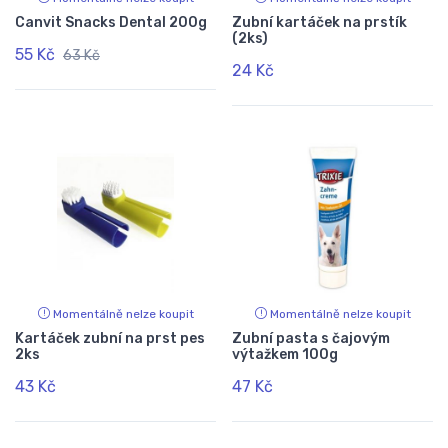
Canvit Snacks Dental 200g
Zubní kartáček na prstík
(2ks)
55 Kč
63 Kč
24 Kč
Momentálně nelze koupit
Momentálně nelze koupit
Kartáček zubní na prst pes
Zubní pasta s čajovým
2ks
výtažkem 100g
43 Kč
47 Kč