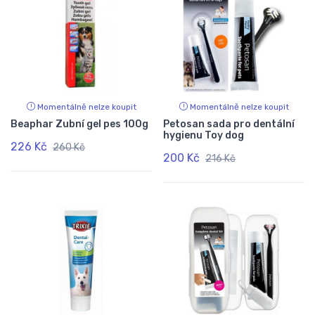
Momentálně nelze koupit
Momentálně nelze koupit
Beaphar Zubní gel pes 100g
Petosan sada pro dentální
hygienu Toy dog
226 Kč
260 Kč
200 Kč
216 Kč