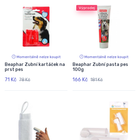
Výprodej
Momentálně nelze koupit
Momentálně nelze koupit
Beaphar Zubní kartáček na
Beaphar Zubní pasta pes
prst pes
100g
71 Kč
166 Kč
78 Kč
181 Kč