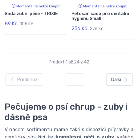
Momentálně nelze koupit
Momentálně nelze koupit
Sada zubní péče - TRIXIE
Petosan sada pro dentální
hygienu Small
89 Kč
105 Kč
256 Kč
276 Kč
Produkt 1 až 24 z 42
Předchozí
1 / 2
Další
Pečujeme o psí chrup - zuby i
dásně psa
V našem sortimentu máme také k dispozici přípravky a
pomůcky sloužící ke
komplexní péči o zuby
vašeho