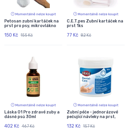
Momentálně nelze koupit
Momentálně nelze koupit
Petosan zubní kartáček na
C.E.T.pes Zubní kartáček na
prst pro psy, mikrovlákno
prst 1ks
150 Kč
77 Kč
155 Kč
82 Kč
Momentálně nelze koupit
Momentálně nelze koupit
Láska 01 Pro zdravé zuby a
Zubní péče - jednorázové
dásně psů 30ml
pečující návleky na prst,
402 Kč
132 Kč
467 Kč
157 Kč