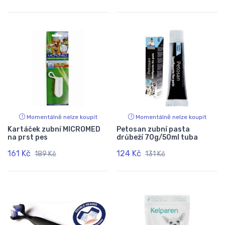
Momentálně nelze koupit
Momentálně nelze koupit
Kartáček zubní MICROMED
Petosan zubní pasta
na prst pes
drůbeží 70g/50ml tuba
161 Kč
124 Kč
189 Kč
131 Kč