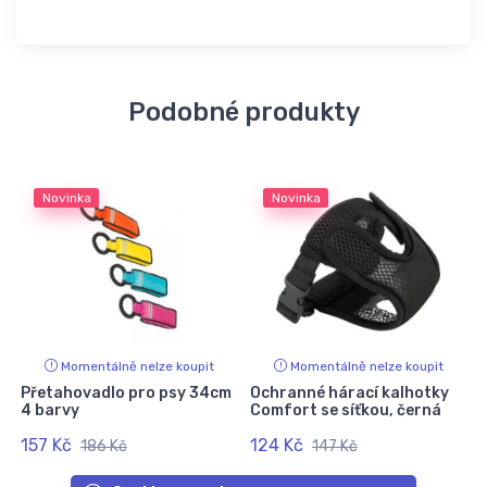
Podobné produkty
Novinka
Novinka
Momentálně nelze koupit
Momentálně nelze koupit
Přetahovadlo pro psy 34cm
Ochranné hárací kalhotky
4 barvy
Comfort se síťkou, černá
157 Kč
124 Kč
186 Kč
147 Kč