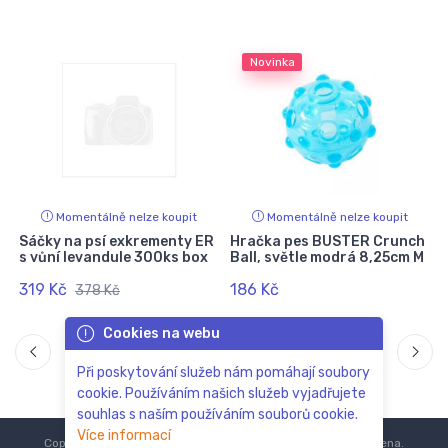
Novinka
Momentálně nelze koupit
Momentálně nelze koupit
Sáčky na psí exkrementy ER
Hračka pes BUSTER Crunch
s vůní levandule 300ks box
Ball, světle modrá 8,25cm M
319 Kč
186 Kč
378 Kč
Cookies na webu
Při poskytování služeb nám pomáhají soubory
cookie. Používáním našich služeb vyjadřujete
souhlas s naším používáním souborů cookie.
Více informací
Copyright © 2018-2024
ZoOo.cz®
Všechna práva vyhrazena.