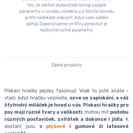
tím, že někteří dodavatelé nemají zadané
parametry u výrobku uvedeny a z tohoto důvodu
je filtr nedokáže zobrazit, ikdyž vaše zadání
splňují. Doporučujeme ve filtru ponechat je
nezbytně nutné parametry.
Žádné produkty
Pískací hračky pejsky fascinují. Však to jistě znáte -
stačí, když hračku vezmete,
ozve se zapískání, a váš
čtyřnohý miláček je hned u vás
.
Pískací hračky pro
psy mají různé tvary a velikosti
, mohou mít
podobu
různých postaviček, zvířátek a dokonce i jídla
. K
dostání jsou
v
plyšové
i gumové či latexové