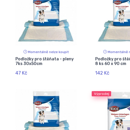
Momentálně nelze koupit
Momentálně n
Podložky pro štěňata - pleny
Podložky pro ště
7ks 30x50cm
8 ks 60 x 90 cm
47 Kč
142 Kč
Výprodej