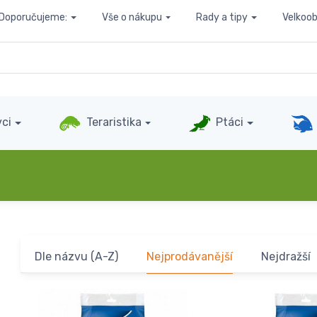
Doporučujeme:
Vše o nákupu
Rady a tipy
Velkoo
ci
Teraristika
Ptáci
Dle názvu (A-Z)
Nejprodávanější
Nejdražší