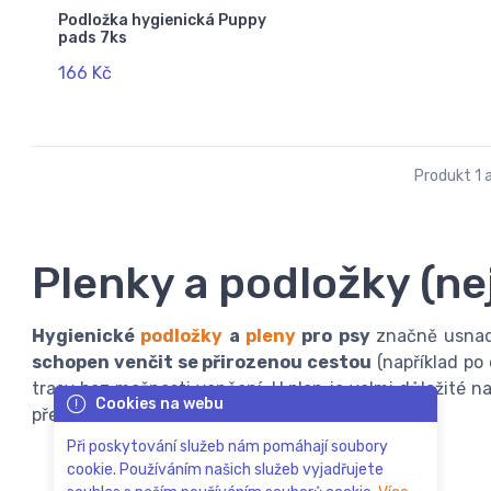
Podložka hygienická Puppy
pads 7ks
166 Kč
Produkt 1 a
Plenky a podložky (ne
Hygienické
podložky
a
pleny
pro psy
značně usnad
schopen venčit se přirozenou cestou
(například po 
trasy bez možnosti venčení. U plen je velmi důležité 
Cookies na webu
přesně seděla.
Při poskytování služeb nám pomáhají soubory
cookie. Používáním našich služeb vyjadřujete