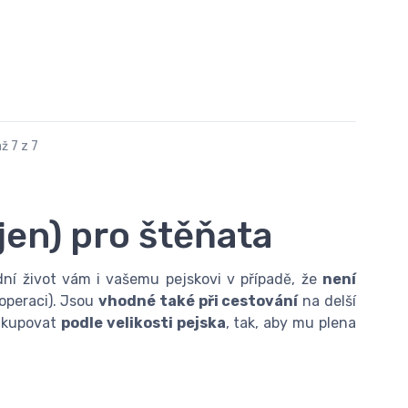
ž 7 z 7
jen) pro štěňata
ní život vám i vašemu pejskovi v případě, že
není
operaci). Jsou
vhodné také při cestování
na delší
nakupovat
podle velikosti pejska
, tak, aby mu plena