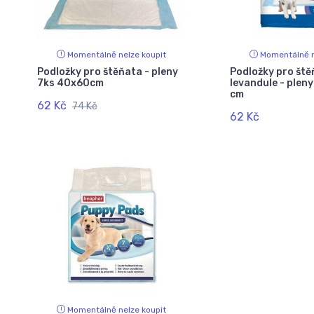
Momentálně nelze koupit
Momentálně n
Podložky pro štěňata - pleny
Podložky pro ště
7ks 40x60cm
levandule - plen
cm
62 Kč
74 Kč
62 Kč
Momentálně nelze koupit