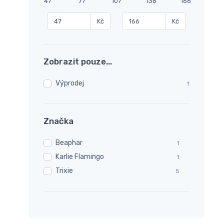
47
77
107
136
166
Kč
Kč
Zobrazit pouze...
Výprodej
1
Značka
Beaphar
1
Karlie Flamingo
1
Trixie
5