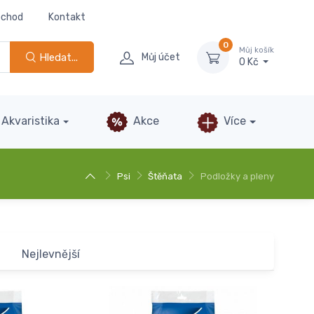
bchod
Kontakt
0
Můj košík
Hledat...
Můj účet
0 Kč
Akvaristika
Akce
Více
Psi
Štěňata
Podložky a pleny
Nejlevnější