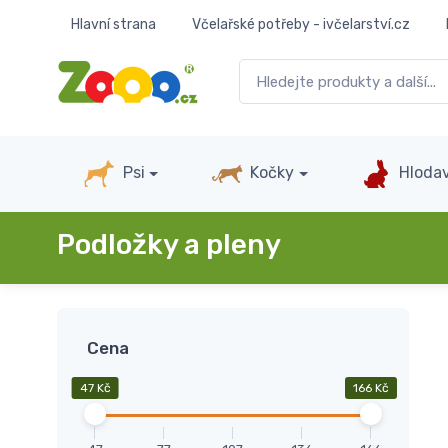
Hlavní strana
Včelařské potřeby - ivčelarství.cz
Psi
Kočky
Hlodav
Podložky a pleny
Cena
47 Kč
166 Kč