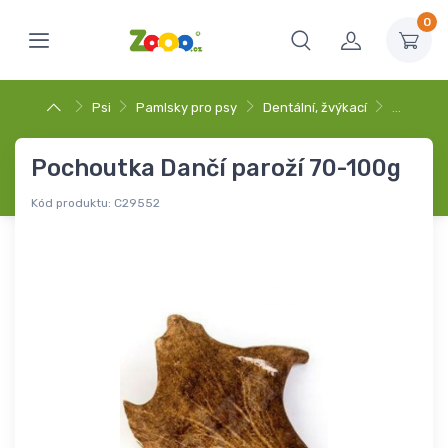
0
Psi
Pamlsky pro psy
Dentální, žvýkací
…
Pochoutka Dančí paroží 70-100g
Kód produktu:
C29552