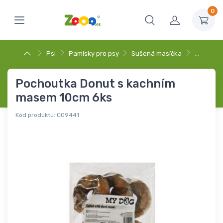
0
Psi
Pamlsky pro psy
Sušená masíčka
…
Pochoutka Donut s kachním
masem 10cm 6ks
Kód produktu:
C09441