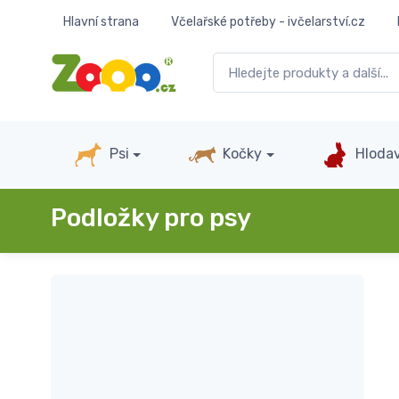
Hlavní strana
Včelařské potřeby - ivčelarství.cz
Psi
Kočky
Hlodav
Podložky pro psy