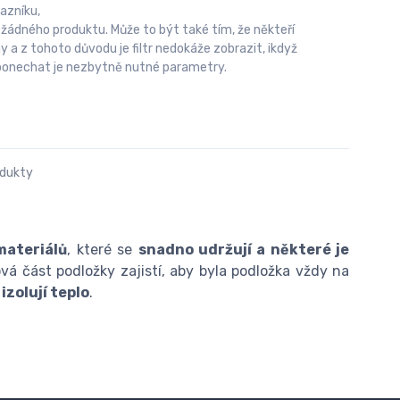
azníku,
 žádného produktu. Může to být také tím, že někteří
 z tohoto důvodu je filtr nedokáže zobrazit, ikdyž
u ponechat je nezbytně nutné parametry.
odukty
materiálů
, které se
snadno udržují a některé je
ová část podložky zajistí, aby byla podložka vždy na
izolují teplo
.