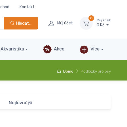
bchod
Kontakt
0
Můj košík
Hledat...
Můj účet
0 Kč
Akvaristika
Akce
Více
Domů
Podložky pro psy
Nejlevnější