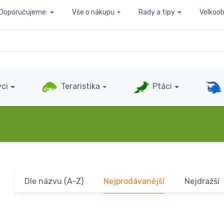
Doporučujeme:
Vše o nákupu
Rady a tipy
Velkoo
ci
Teraristika
Ptáci
Dle názvu (A-Z)
Nejprodávanější
Nejdražší