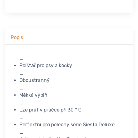
Popis
_
Polštář pro psy a kočky
_
Oboustranný
_
Měkká výplň
_
Lze prát v pračce při 30 ° C
_
Perfektní pro pelechy série Siesta Deluxe
_