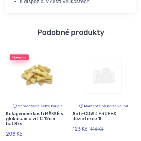
K dispozici v šesti velikostech
Podobné produkty
Novinka
Momentálně nelze koupit
Momentálně nelze koupit
Kolagenové kosti MĚKKÉ s
Anti-COVID PROFEX
glukosam.a vit.C 12cm
dezinfekce 1l
bal.8ks
123 Kč
146 Kč
208 Kč