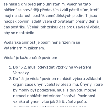
se hlásí 5 dní před jeho umístěním. Všechna tato
hlášení se provádějí především kvůli pěstitelům, kteří
mají na starosti postřik zemědělských plodin. Ti jsou
naopak povinni sdělit všem chovatelům přesný den a
čas postřiků. Včelaři tak získají čas pro uzavření včela,
aby se neotrávilo.
Včelařská činnost je podmíněna řízením se
Veterinárním zákonem.
Včelař je každoročně povinen:
Do 15.2. musí odevzdat vzorky na vyšetření
Varroázy.
Do 1.5. je včelař povinen nahlásit výboru základní
organizace úhyn včelstev přes zimu. Úhyny, které
by mohly být podezřelé, musí z důvodu možné
nemoci nahlásit Veterinární správě. Povinnost
vzniká úhynem více jak 25 % včel z počtu