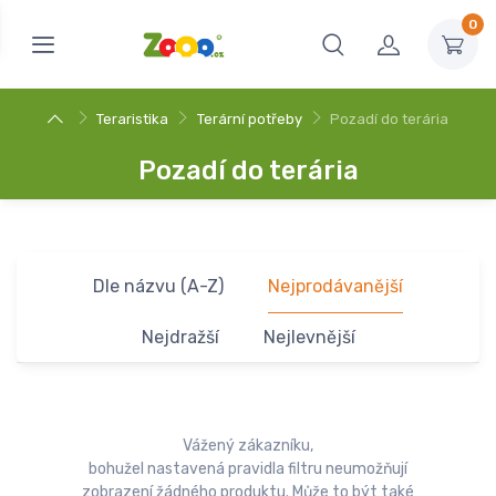
0
Teraristika
Terární potřeby
Pozadí do terária
Pozadí do terária
Dle názvu (A-Z)
Nejprodávanější
Nejdražší
Nejlevnější
Vážený zákazníku,
bohužel nastavená pravidla filtru neumožňují
zobrazení žádného produktu. Může to být také