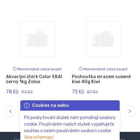
Momentálně nelze koupit
Momentálně nelze koupit
Akvarijní štěrk Color EKAI
Pochoutka mrazem sušené
černý 1kg Zolux
kiwi 40g Kiwi
78 Kč
73 Kč
93 Kč
87 Kč
Cookies na webu
Při poskytování služeb nám pomáhají soubory
cookie. Používáním našich služeb vyjadřujete
souhlas s naším používáním souborů cookie.
Více informací
Copyright © 2018-2024
ZoOo.cz®
Všechna práva vyhrazena.