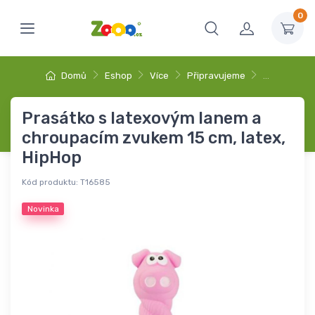
0
Domů
Eshop
Více
Připravujeme
…
Prasátko s latexovým lanem a
chroupacím zvukem 15 cm, latex,
HipHop
Kód produktu:
T16585
Novinka