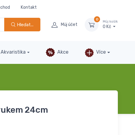
bchod
Kontakt
0
Můj košík
Hledat...
Můj účet
0 Kč
Akvaristika
Akce
Více
zvukem 24cm