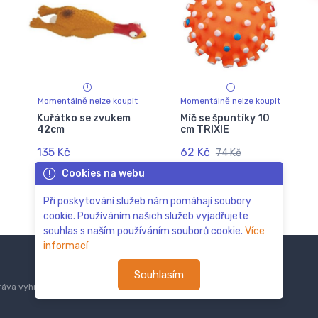
Momentálně nelze koupit
Momentálně nelze koupit
Kuřátko se zvukem
Míč se špuntíky 10
42cm
cm TRIXIE
135 Kč
62 Kč
74 Kč
Cookies na webu
Při poskytování služeb nám pomáhají soubory
cookie. Používáním našich služeb vyjadřujete
souhlas s naším používáním souborů cookie.
Více
informací
Souhlasím
áva vyhrazena.