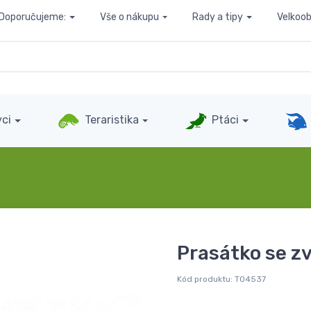
Doporučujeme:
Vše o nákupu
Rady a tipy
Velkoo
ci
Teraristika
Ptáci
Prasátko se 
Kód produktu:
T04537