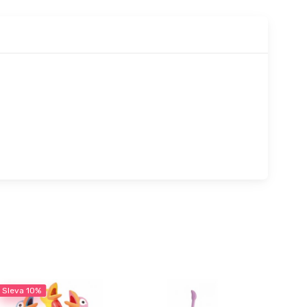
Sleva
10%