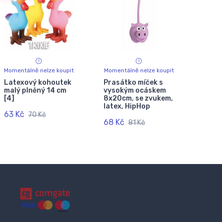
Momentálně nelze koupit
Momentálně nelze koupit
Latexový kohoutek
Prasátko míček s
malý plněný 14 cm
vysokým ocáskem
[4]
8x20cm, se zvukem,
latex, HipHop
63 Kč
70 Kč
68 Kč
81 Kč