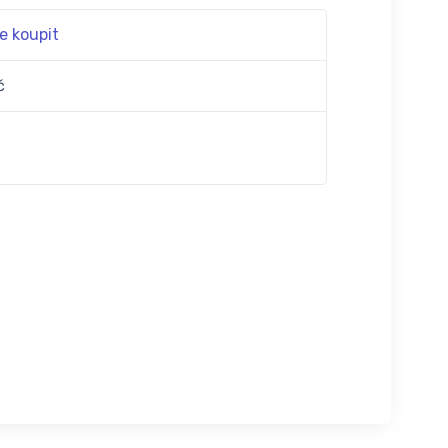
e koupit
č