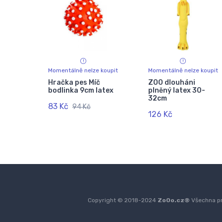
Momentálně nelze koupit
Momentálně nelze koupit
Hračka pes Míč
ZOO dlouháni
bodlinka 9cm latex
plněný latex 30-
32cm
83 Kč
94 Kč
126 Kč
Copyright © 2018-2024
ZoOo.cz®
Všechna pr