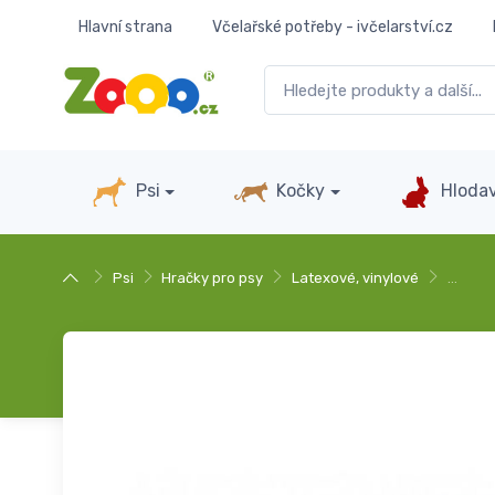
Hlavní strana
Včelařské potřeby - ivčelarství.cz
Psi
Kočky
Hlodav
Psi
Hračky pro psy
Latexové, vinylové
…