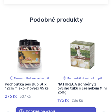
Podobné produkty
Momentálně nelze koupit
Momentálně nelze koupit
Pochoutka pes Duo Stix
NATURECA Bonbóny z
12cm mléko+hovězí 45 ks
ovčího tuku s česnekem Mini
250g
276 Kč
507 Kč
195 Kč
236 Kč
Cookies na webu