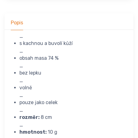
Popis
_
s kachnou a buvolí kůží
_
obsah masa 74 %
_
bez lepku
_
volně
_
pouze jako celek
_
rozměr:
8 cm
_
hmotnost:
10 g