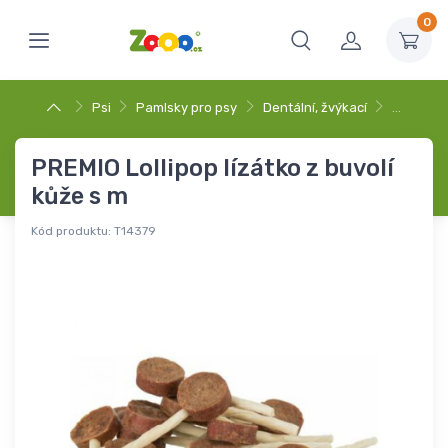
0
Psi
Pamlsky pro psy
Dentální, žvýkací
…
PREMIO Lollipop lízátko z buvolí
kůže s m
Kód produktu:
T14379